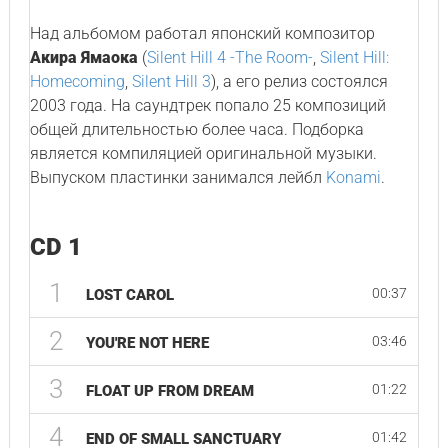
Над альбомом работал японский композитор
Акира Ямаока
(
Silent Hill 4 -The Room-
,
Silent Hill:
Homecoming
,
Silent Hill 3
), а его релиз состоялся
2003 года. На саундтрек попало 25 композиций
общей длительностью более часа. Подборка
является компиляцией оригинальной музыки.
Выпуском пластинки занимался лейбл
Konami
.
CD 1
1
00:37
LOST CAROL
2
03:46
YOU'RE NOT HERE
3
01:22
FLOAT UP FROM DREAM
4
01:42
END OF SMALL SANCTUARY