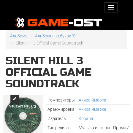
Альбомы
Альбомы на букву "S"
Silent Hill 3 Official Game Soundtrack
SILENT HILL 3
OFFICIAL GAME
SOUNDTRACK
Композиторы
Акира Ямаока
Аранжировка
Акира Ямаока
Издатель
Konami
Тип релиза
Музыка из игры - Промо /