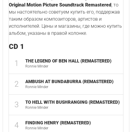
Original Motion Picture Soundtrack Remastered
, то
мы настоятельно советуем купить его, поддержав
таким образом композиторов, артистов и
исполнителей. Цены и магазины, где можно купить
альбом, указаны в правой колонке.
CD 1
THE LEGEND OF BEN HALL (REMASTERED)
1
03
Ronnie Minder
AMBUSH AT BUNDABURRA (REMASTERED)
2
04
Ronnie Minder
TO HELL WITH BUSHRANGING (REMASTERED)
3
01
Ronnie Minder
FINDING HENRY (REMASTERED)
4
04
Ronnie Minder