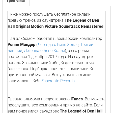
Трек-лист
Ниже можно послушать бесплатное онлайн
превью треков из саундтрека
The Legend of Ben
Hall Original Motion Picture Soundtrack Remastered
.
Над альбомом работал швейцарский композитор
Ронни Миндер
(
Легенда о Бене Холле
,
Третий
лишний
,
Легенда о Бене Холле
), а его релиз
состоялся 1 декабря 2019 года. На саундтрек
попало 35 композиций общей длительностью
более часа. Подборка является компиляцией
оригинальной музыки. Выпуском пластинки
занимался лейбл
Esperanto Records
.
Превью альбома предоставлено
iTunes
. Вы можете
прослушать все композиции прямо на сайте. Если
вам понравился саундтрек
The Legend of Ben Hall