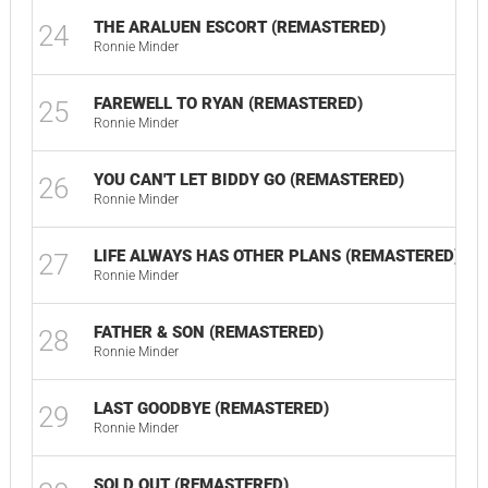
THE ARALUEN ESCORT (REMASTERED)
24
02
Ronnie Minder
FAREWELL TO RYAN (REMASTERED)
25
01
Ronnie Minder
YOU CAN'T LET BIDDY GO (REMASTERED)
26
02
Ronnie Minder
LIFE ALWAYS HAS OTHER PLANS (REMASTERED)
27
02
Ronnie Minder
FATHER & SON (REMASTERED)
28
03
Ronnie Minder
LAST GOODBYE (REMASTERED)
29
02
Ronnie Minder
SOLD OUT (REMASTERED)