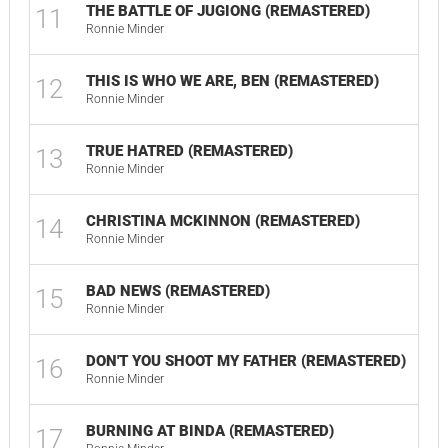
THE BATTLE OF JUGIONG (REMASTERED)
11
04
Ronnie Minder
THIS IS WHO WE ARE, BEN (REMASTERED)
12
01
Ronnie Minder
TRUE HATRED (REMASTERED)
13
01
Ronnie Minder
CHRISTINA MCKINNON (REMASTERED)
14
01
Ronnie Minder
BAD NEWS (REMASTERED)
15
02
Ronnie Minder
DON'T YOU SHOOT MY FATHER (REMASTERED)
16
02
Ronnie Minder
BURNING AT BINDA (REMASTERED)
17
03