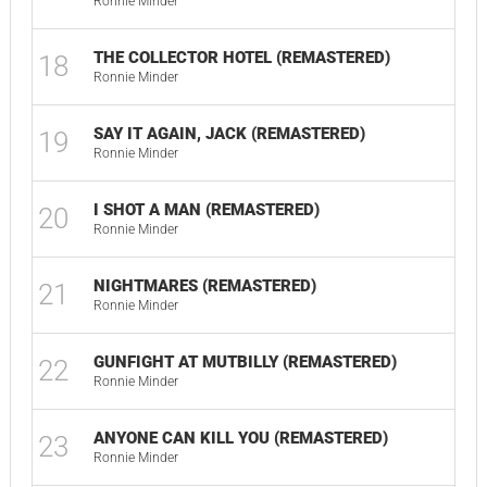
Ronnie Minder
THE COLLECTOR HOTEL (REMASTERED)
18
06
Ronnie Minder
SAY IT AGAIN, JACK (REMASTERED)
19
01
Ronnie Minder
I SHOT A MAN (REMASTERED)
20
02
Ronnie Minder
NIGHTMARES (REMASTERED)
21
00
Ronnie Minder
GUNFIGHT AT MUTBILLY (REMASTERED)
22
05
Ronnie Minder
ANYONE CAN KILL YOU (REMASTERED)
23
03
Ronnie Minder