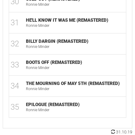
30
01
Ronnie Minder
HE'LL KNOW IT WAS ME (REMASTERED)
31
01
Ronnie Minder
BILLY DARGIN (REMASTERED)
32
01
Ronnie Minder
BOOTS OFF (REMASTERED)
33
02
Ronnie Minder
THE MOURNING OF MAY 5TH (REMASTERED)
34
07
Ronnie Minder
EPILOGUE (REMASTERED)
35
03
Ronnie Minder
31.10.19