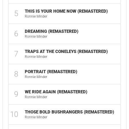
THIS IS YOUR HOME NOW (REMASTERED)
5
01
Ronnie Minder
DREAMING (REMASTERED)
6
00
Ronnie Minder
TRAPS AT THE CONELEYS (REMASTERED)
7
01
Ronnie Minder
PORTRAIT (REMASTERED)
8
00
Ronnie Minder
WE RIDE AGAIN (REMASTERED)
9
01
Ronnie Minder
THOSE BOLD BUSHRANGERS (REMASTERED)
10
02
Ronnie Minder