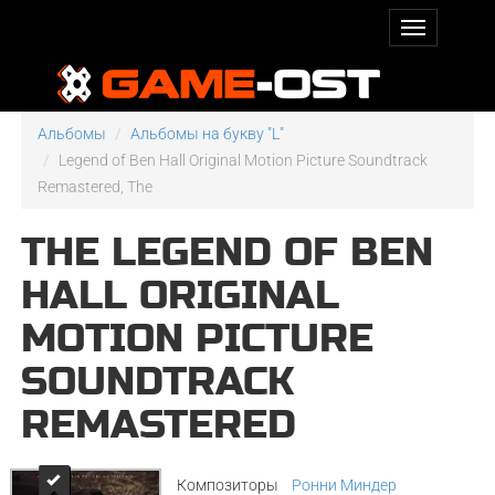
Альбомы
Альбомы на букву "L"
Legend of Ben Hall Original Motion Picture Soundtrack
Remastered, The
THE LEGEND OF BEN
HALL ORIGINAL
MOTION PICTURE
SOUNDTRACK
REMASTERED
Композиторы
Ронни Миндер