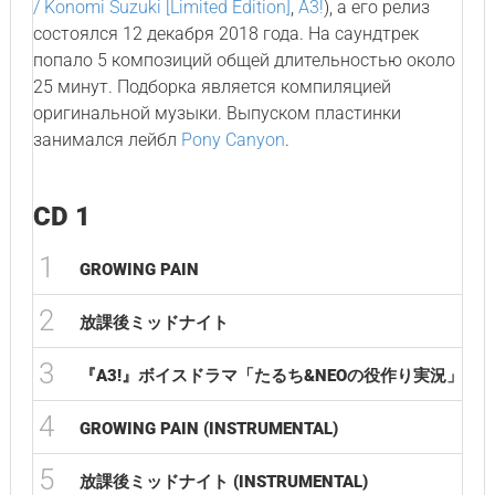
/ Konomi Suzuki [Limited Edition]
,
A3!
), а его релиз
состоялся 12 декабря 2018 года. На саундтрек
попало 5 композиций общей длительностью около
25 минут. Подборка является компиляцией
оригинальной музыки. Выпуском пластинки
занимался лейбл
Pony Canyon
.
CD 1
1
04
GROWING PAIN
2
04
放課後ミッドナイト
3
07
『A3!』ボイスドラマ「たるち&NEOの役作り実況」
4
04
GROWING PAIN (INSTRUMENTAL)
5
04
放課後ミッドナイト (INSTRUMENTAL)