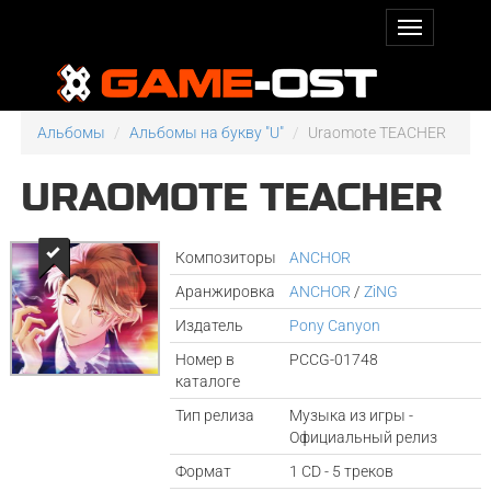
Альбомы
Альбомы на букву "U"
Uraomote TEACHER
URAOMOTE TEACHER
Композиторы
ANCHOR
Аранжировка
ANCHOR
/
ZiNG
Издатель
Pony Canyon
Номер в
PCCG-01748
каталоге
Тип релиза
Музыка из игры -
Официальный релиз
Формат
1 CD - 5 треков