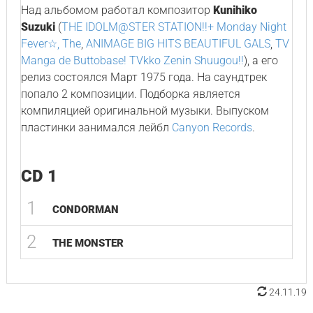
Над альбомом работал композитор
Kunihiko
Suzuki
(
THE IDOLM@STER STATION!!+ Monday Night
Fever☆, The
,
ANIMAGE BIG HITS BEAUTIFUL GALS
,
TV
Manga de Buttobase! TVkko Zenin Shuugou!!
), а его
релиз состоялся Март 1975 года. На саундтрек
попало 2 композиции. Подборка является
компиляцией оригинальной музыки. Выпуском
пластинки занимался лейбл
Canyon Records
.
CD 1
1
CONDORMAN
2
THE MONSTER
24.11.19