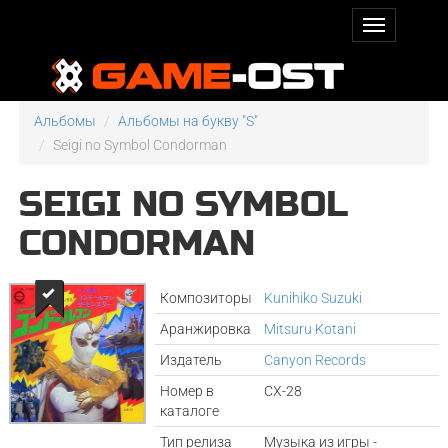
Альбомы
Альбомы на букву "S"
Seigi no Symbol Condorman
SEIGI NO SYMBOL
CONDORMAN
Композиторы
Kunihiko Suzuki
Аранжировка
Mitsuru Kotani
Издатель
Canyon Records
Номер в
CX-28
каталоге
Тип релиза
Музыка из игры -