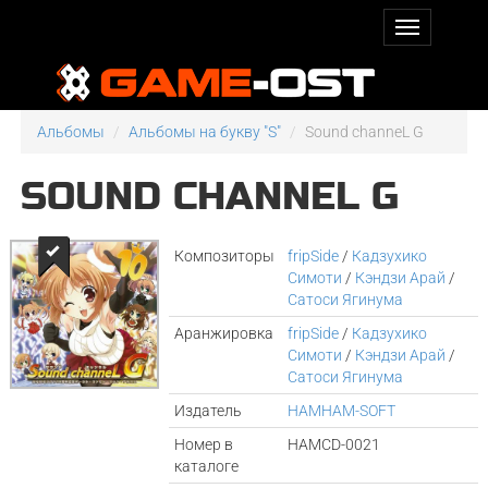
Альбомы
Альбомы на букву "S"
Sound channeL G
SOUND CHANNEL G
Композиторы
fripSide
/
Кадзухико
Симоти
/
Кэндзи Арай
/
Сатоси Ягинума
Аранжировка
fripSide
/
Кадзухико
Симоти
/
Кэндзи Арай
/
Сатоси Ягинума
Издатель
HAMHAM-SOFT
Номер в
HAMCD-0021
каталоге