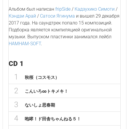
Альбом был написан
fripSide
/
Кадзухико Симоти
/
Кэндзи Арай
/
Сатоси Ягинума
и вышел 29 декабря
2017 года. На саундтрек попало 15 композиций.
Подборка является компиляцией оригинальной
музыки. Выпуском пластинки занимался лейбл
HAMHAM-SOFT
.
CD 1
1
秋桜（コスモス）
2
こんいろ∞トキメキ！
3
ないしょ思春期
4
咆哮！ド田舎ちゃんねる５！