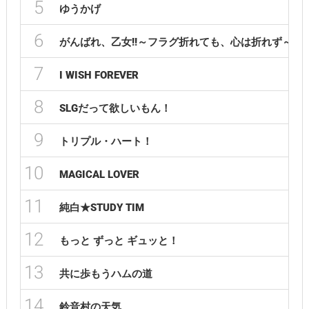
5
ゆうかげ
6
がんばれ、乙女!!～フラグ折れても、心は折れず～
7
I WISH FOREVER
8
SLGだって欲しいもん！
9
トリプル・ハート！
10
MAGICAL LOVER
11
純白★STUDY TIM
12
もっと ずっと ギュッと！
13
共に歩もうハムの道
14
鈴音村の天気