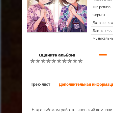
Тип релиза
Формат
Дата релиз
Длительнос
Музыкальны
—
Оцените альбом!
Трек-лист
Дополнительная информац
Над альбомом работал японский композ