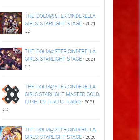
THE IDOLM@STER CINDERELLA
GIRLS: STARLIGHT STAGE
•
2021
CD
THE IDOLM@STER CINDERELLA
GIRLS: STARLIGHT STAGE
•
2021
CD
THE IDOLM@STER CINDERELLA
GIRLS STARLIGHT MASTER GOLD
RUSH! 09 Just Us Justice
•
2021
CD
THE IDOLM@STER CINDERELLA
GIRLS: STARLIGHT STAGE
•
2020