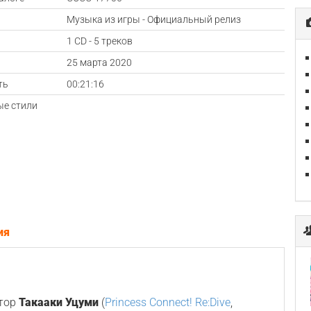
Музыка из игры - Официальный релиз
1 CD - 5 треков
а
25 марта 2020
ть
00:21:16
е стили
ия
итор
Такааки Уцуми
(
Princess Connect! Re:Dive
,