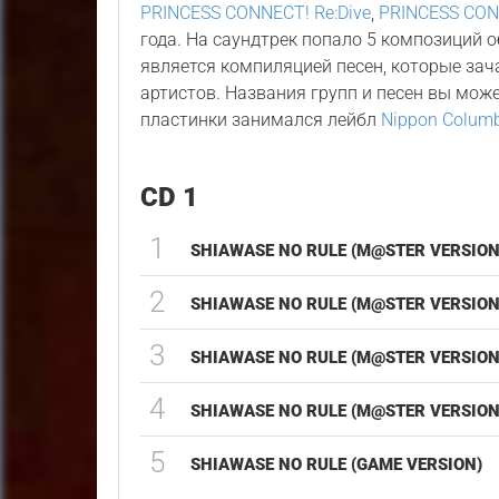
PRINCESS CONNECT! Re:Dive
,
PRINCESS CONN
года. На саундтрек попало 5 композиций 
является компиляцией песен, которые зач
артистов. Названия групп и песен вы мож
пластинки занимался лейбл
Nippon Colum
CD 1
1
SHIAWASE NO RULE (M@STER VERSION
2
SHIAWASE NO RULE (M@STER VERSION
3
SHIAWASE NO RULE (M@STER VERSION
4
SHIAWASE NO RULE (M@STER VERSION
5
SHIAWASE NO RULE (GAME VERSION)