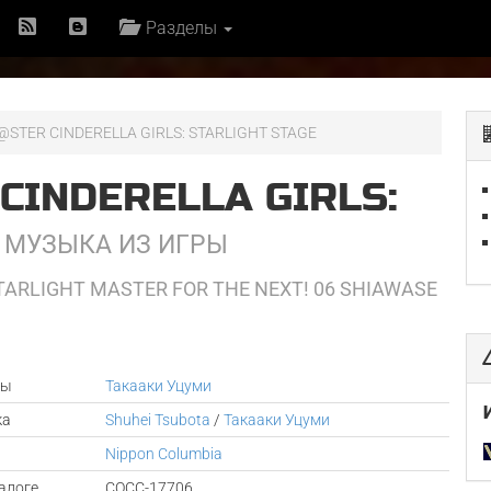
Разделы
@STER CINDERELLA GIRLS: STARLIGHT STAGE
CINDERELLA GIRLS:
E
МУЗЫКА ИЗ ИГРЫ
TARLIGHT MASTER FOR THE NEXT! 06 SHIAWASE
ры
Такааки Уцуми
ка
Shuhei Tsubota
/
Такааки Уцуми
Nippon Columbia
алоге
COCC-17706