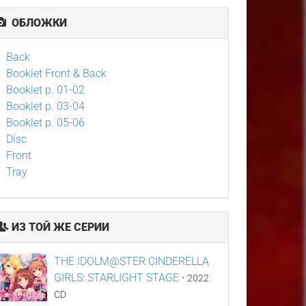
ОБЛОЖКИ
Back
Booklet Front & Back
Booklet p. 01-02
Booklet p. 03-04
Booklet p. 05-06
Disc
Front
Tray
ИЗ ТОЙ ЖЕ СЕРИИ
THE IDOLM@STER CINDERELLA
GIRLS: STARLIGHT STAGE
•
2022
CD