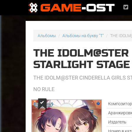
Альбомы
Альбомы на букву "T"
THE IDOLM
THE IDOLM@STER 
STARLIGHT STAG
THE IDOLM@STER CINDERELLA GIRLS S
NO RULE
Композито
Аранжиров
Издатель
Номер в кат