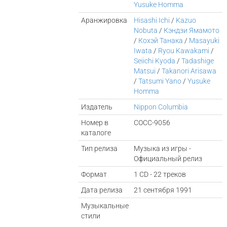
Yusuke Homma
Аранжировка
Hisashi Ichi
/
Kazuo
Nobuta
/
Кэндзи Ямамото
/
Кохэй Танака
/
Masayuki
Iwata
/
Ryou Kawakami
/
Seiichi Kyoda
/
Tadashige
Matsui
/
Takanori Arisawa
/
Tatsumi Yano
/
Yusuke
Homma
Издатель
Nippon Columbia
Номер в
COCC-9056
каталоге
Тип релиза
Музыка из игры -
Официальный релиз
Формат
1 CD - 22 треков
Дата релиза
21 сентября 1991
Музыкальные
стили