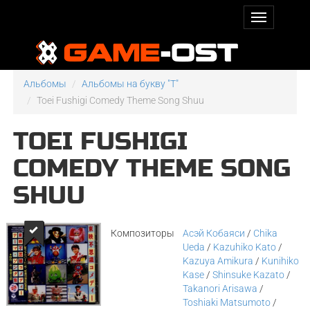
Альбомы
Альбомы на букву "T"
Toei Fushigi Comedy Theme Song Shuu
TOEI FUSHIGI
COMEDY THEME SONG
SHUU
Композиторы
Асэй Кобаяси
/
Chika
Ueda
/
Kazuhiko Kato
/
Kazuya Amikura
/
Kunihiko
Kase
/
Shinsuke Kazato
/
Takanori Arisawa
/
Toshiaki Matsumoto
/