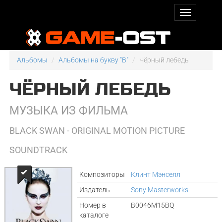
Альбомы
Альбомы на букву "B"
Чёрный лебедь
ЧЁРНЫЙ ЛЕБЕДЬ
МУЗЫКА ИЗ ФИЛЬМА
BLACK SWAN - ORIGINAL MOTION PICTURE
SOUNDTRACK
Композиторы
Клинт Мэнселл
Издатель
Sony Masterworks
Номер в
B0046M15BQ
каталоге