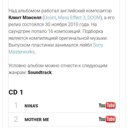
Над альбомом работал английский композитор
Клинт Мэнселл
(
Doom
,
Mass Effect 3
,
DOOM
), а его
релиз состоялся 30 ноября 2010 года. На
саундтрек попало 16 композиций. Подборка
является компиляцией оригинальной музыки.
Выпуском пластинки занимался лейбл
Sony
Masterworks
.
Условно альбом можно отнести к следующим
жанрам:
Soundtrack
.
CD 1
1
NINA'S
2
MOTHER ME