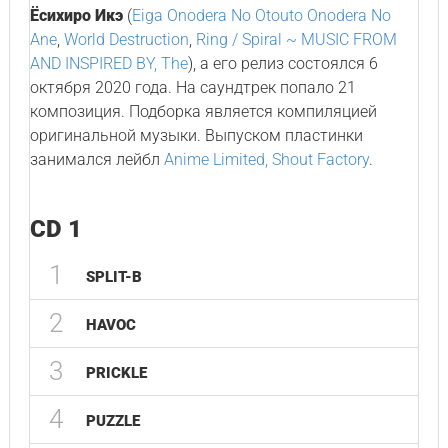
Ёсихиро Икэ
(
Eiga Onodera No Otouto Onodera No
Ane
,
World Destruction
,
Ring / Spiral ~ MUSIC FROM
AND INSPIRED BY, The
), а его релиз состоялся 6
октября 2020 года. На саундтрек попало 21
композиция. Подборка является компиляцией
оригинальной музыки. Выпуском пластинки
занимался лейбл
Anime Limited, Shout Factory
.
CD 1
1
SPLIT-B
2
HAVOC
3
PRICKLE
4
PUZZLE