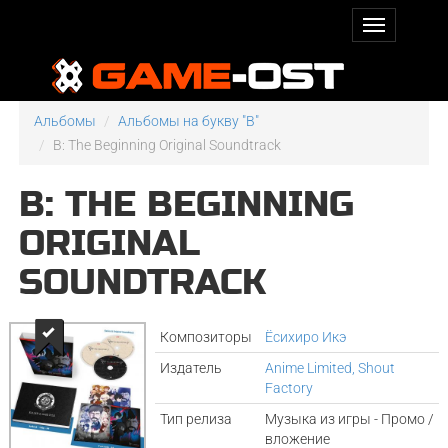
Альбомы
Альбомы на букву "B"
B: The Beginning Original Soundtrack
B: THE BEGINNING
ORIGINAL
SOUNDTRACK
Композиторы
Ёсихиро Икэ
Издатель
Anime Limited, Shout
Factory
Тип релиза
Музыка из игры - Промо /
вложение