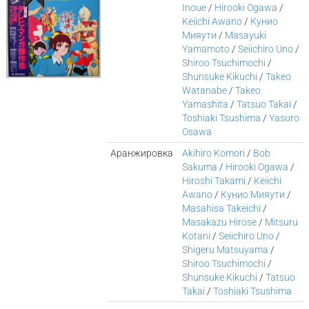
Inoue
/
Hirooki Ogawa
/
Keiichi Awano
/
Кунио
Мияути
/
Masayuki
Yamamoto
/
Seiichiro Uno
/
Shiroo Tsuchimochi
/
Shunsuke Kikuchi
/
Takeo
Watanabe
/
Takeo
Yamashita
/
Tatsuo Takai
/
Toshiaki Tsushima
/
Yasuro
Osawa
Аранжировка
Akihiro Komori
/
Bob
Sakuma
/
Hirooki Ogawa
/
Hiroshi Takami
/
Keiichi
Awano
/
Кунио Мияути
/
Masahisa Takeichi
/
Masakazu Hirose
/
Mitsuru
Kotani
/
Seiichiro Uno
/
Shigeru Matsuyama
/
Shiroo Tsuchimochi
/
Shunsuke Kikuchi
/
Tatsuo
Takai
/
Toshiaki Tsushima