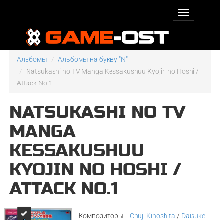
Альбомы
Альбомы на букву "N"
Natsukashi no TV Manga Kessakushuu Kyojin no Hoshi /
Attack No.1
NATSUKASHI NO TV
MANGA
KESSAKUSHUU
KYOJIN NO HOSHI /
ATTACK NO.1
Композиторы
Chuji Kinoshita
/
Daisuke