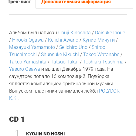
Трек-лист
Дополнительная информация
Альбом был написан
Chuji Kinoshita
/
Daisuke Inoue
/
Hirooki Ogawa
/
Keiichi Awano
/
Кунио Мияути
/
Masayuki Yamamoto
/
Seiichiro Uno
/
Shiroo
Tsuchimochi
/
Shunsuke Kikuchi
/
Takeo Watanabe
/
Takeo Yamashita
/
Tatsuo Takai
/
Toshiaki Tsushima
/
Yasuro Osawa
и вышел Декабрь 1979 года. На
саундтрек попало 16 композиций. Подборка
является компиляцией оригинальной музыки.
Выпуском пластинки занимался лейбл
POLYDOR
K.K.
.
CD 1
1
KYOJIN NO HOSHI