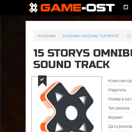
Альбомы
Альбомы на букву "numerical"
15
15 STORYS OMNI
SOUND TRACK
Композито
Издатель
Номер в кат
Тип релиза
Формат
Дата релиз