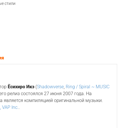
е стили
ия
итор
Ёсихиро Икэ
(
Shadowverse
,
Ring / Spiral ~ MUSIC
а его релиз состоялся 27 июня 2007 года. На
ка является компиляцией оригинальной музыки.
, VAP Inc.
.