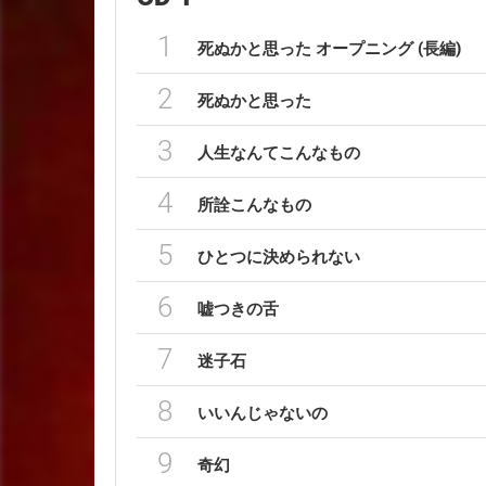
1
死ぬかと思った オープニング (長編)
2
死ぬかと思った
3
人生なんてこんなもの
4
所詮こんなもの
5
ひとつに決められない
6
嘘つきの舌
7
迷子石
8
いいんじゃないの
9
奇幻