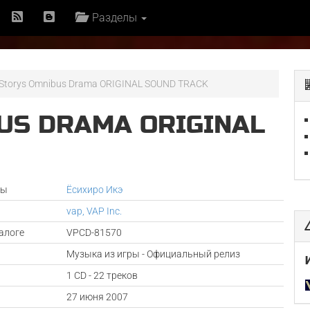
Разделы
 Storys Omnibus Drama ORIGINAL SOUND TRACK
BUS DRAMA ORIGINAL
ры
Ёсихиро Икэ
vap, VAP Inc.
алоге
VPCD-81570
Музыка из игры - Официальный релиз
1 CD - 22 треков
а
27 июня 2007