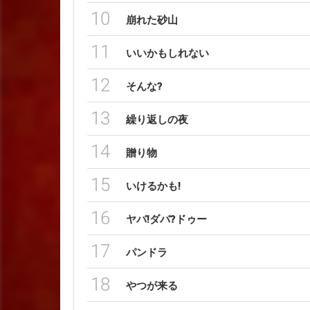
10
崩れた砂山
11
いいかもしれない
12
そんな?
13
繰り返しの夜
14
贈り物
15
いけるかも!
16
ヤバ!ダバ?ドゥー
17
パンドラ
18
やつが来る