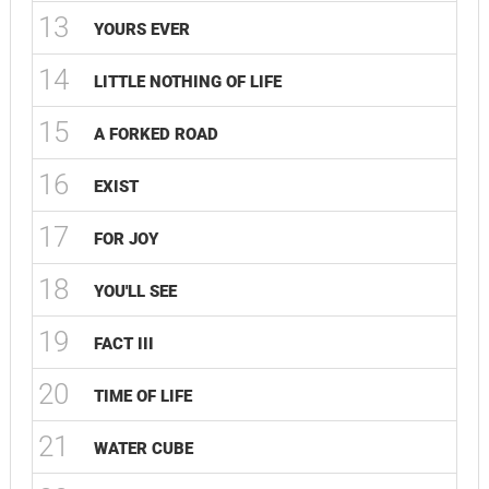
13
YOURS EVER
14
LITTLE NOTHING OF LIFE
15
A FORKED ROAD
16
EXIST
17
FOR JOY
18
YOU'LL SEE
19
FACT III
20
TIME OF LIFE
21
WATER CUBE