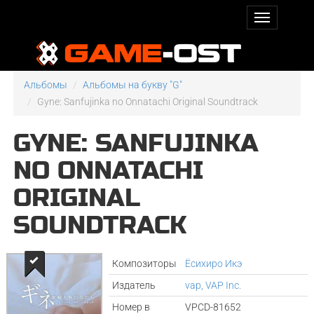
Альбомы
Альбомы на букву "G"
Gyne: Sanfujinka no Onnatachi Original Soundtrack
GYNE: SANFUJINKA
NO ONNATACHI
ORIGINAL
SOUNDTRACK
Композиторы
Ёсихиро Икэ
Издатель
vap, VAP Inc.
Номер в
VPCD-81652