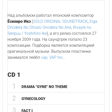
Над альбомом работал японский композитор
Ёсихиро Икэ
(
GOLD ORIGINAL SOUNDTRACK
,
Eiga
Onodera No Otouto Onodera No Ane
,
Rivayle no
Senpuu / Yoshihiro Ike
), а его релиз состоялся 27
ноября 2009 года. На саундтрек попало 23
композиции. Подборка является компиляцией
оригинальной музыки. Выпуском пластинки
занимался лейбл
vap, VAP Inc.
.
CD 1
1
DRAMA "GYNE" NO THEME
2
GYNECOLOGY
3
FACT I