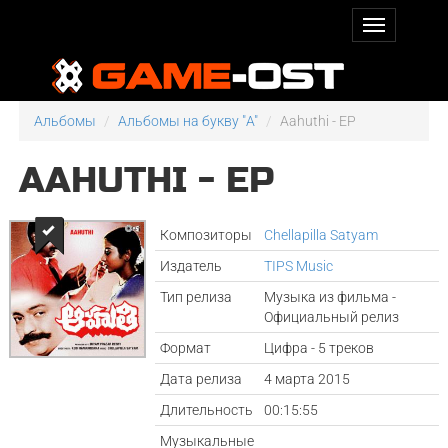
Альбомы
Альбомы на букву "A"
Aahuthi - EP
AAHUTHI - EP
Композиторы
Chellapilla Satyam
Издатель
TIPS Music
Тип релиза
Музыка из фильма -
Официальный релиз
Формат
Цифра - 5 треков
Дата релиза
4 марта 2015
Длительность
00:15:55
Музыкальные