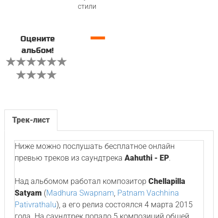
стили
—
Оцените
альбом!
Трек-лист
Ниже можно послушать бесплатное онлайн
превью треков из саундтрека
Aahuthi - EP
.
Над альбомом работал композитор
Chellapilla
Satyam
(
Madhura Swapnam
,
Patnam Vachhina
Pativrathalu
), а его релиз состоялся 4 марта 2015
года. На саундтрек попало 5 композиций общей