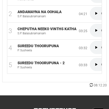
ANDAMAYNA NA OOHALA
2
04:21
S.P. Balasubramaniam
CHEPUTHA NEEKO VINTHS KATHA
3
03:25
S.P. Balasubramaniam
SUREEDU THOORUPUNA
4
03:32
P. Susheela
SUREEDU THOORUPUNA - 2
5
03:33
P. Susheela
08.12.20