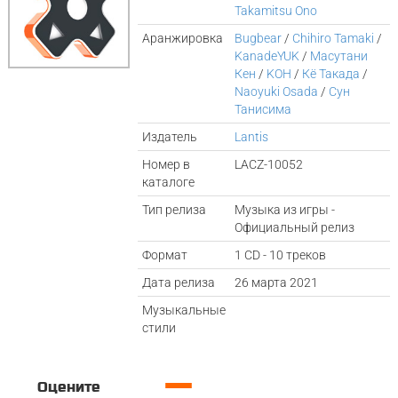
Takamitsu Ono
Аранжировка
Bugbear
/
Chihiro Tamaki
/
KanadeYUK
/
Масутани
Кен
/
KOH
/
Кё Такада
/
Naoyuki Osada
/
Сун
Танисима
Издатель
Lantis
Номер в
LACZ-10052
каталоге
Тип релиза
Музыка из игры -
Официальный релиз
Формат
1 CD - 10 треков
Дата релиза
26 марта 2021
Музыкальные
стили
—
Оцените