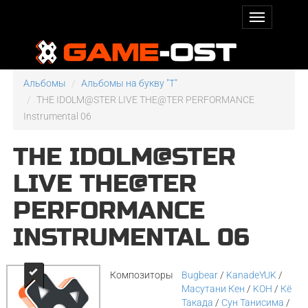
Альбомы
Альбомы на букву "T"
THE IDOLM@STER LIVE THE@TER PERFORMANCE
Instrumental 06
THE IDOLM@STER
LIVE THE@TER
PERFORMANCE
INSTRUMENTAL 06
Композиторы
Bugbear
/
KanadeYUK
/
Масутани Кен
/
KOH
/
Кё
Такада
/
Сун Танисима
/