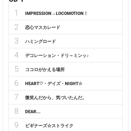
1
IMPRESSION→LOCOMOTION！
2
恋心マスカレード
3
ハミングロード
4
デコレーション・ドリ～ミンッ♪
5
ココロがかえる場所
6
HEART♡・デイズ・NIGHT☆
7
微笑んだから、気づいたんだ。
8
DEAR...
9
ビギナーズ☆ストライク