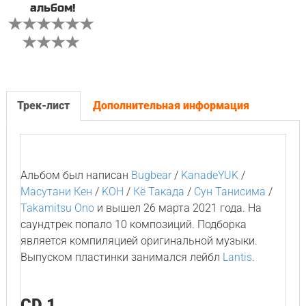
альбом!
Трек-лист
Дополнительная информация
Альбом был написан
Bugbear
/
KanadeYUK
/
Масутани Кен
/
KOH
/
Кё Такада
/
Сун Танисима
/
Takamitsu Ono
и вышел 26 марта 2021 года. На
саундтрек попало 10 композиций. Подборка
является компиляцией оригинальной музыки.
Выпуском пластинки занимался лейбл
Lantis
.
CD 1