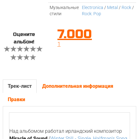
Музыкальные
Electronica
/
Metal
/
Rock
/
стили
Rock: Pop
7.000
Оцените
альбом!
1
Трек-лист
Дополнительная информация
Правки
Над альбомом работал ирландский композитор
Miracle of Sound
(
Winter Still - Single
,
Halfman's Song
,