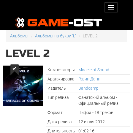
Альбомы
Альбомы на букву "L"
LEVEL 2
LEVEL 2
Композиторы
Miracle of Sound
Аранжировка
Гэвин Данн
Издатель
Bandcamp
Тип релиза
Фанатский альбом -
Официальный релиз
Формат
Цифра - 18 треков
Дата релиза
12 июля 2012
Длительность
01:02:16