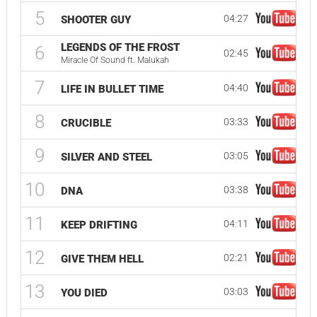
5
04:27
SHOOTER GUY
LEGENDS OF THE FROST
6
02:45
Miracle Of Sound ft. Malukah
7
04:40
LIFE IN BULLET TIME
8
03:33
CRUCIBLE
9
03:05
SILVER AND STEEL
10
03:38
DNA
11
04:11
KEEP DRIFTING
12
02:21
GIVE THEM HELL
13
03:03
YOU DIED