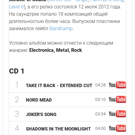
Level 6
), а его релиз состоялся 12 июля 2012 года.
На саундтрек попало 18 композиций общей
длительностью более часа. Выпуском пластинки
занимался лейбл
Bandcamp
.
Условно альбом можно отнести к следующим
жанрам:
Electronica, Metal, Rock
.
CD 1
1
04:28
TAKE IT BACK - EXTENDED CUT
2
03:10
NORD MEAD
3
03:34
JOKER'S SONG
4
04:00
SHADOWS IN THE MOONLIGHT