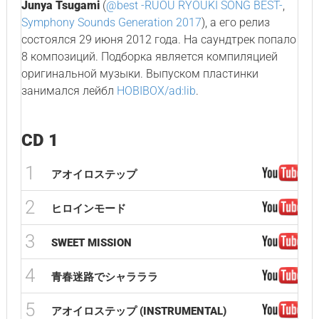
Junya Tsugami
(
@best -RUOU RYOUKI SONG BEST-
,
Symphony Sounds Generation 2017
), а его релиз
состоялся 29 июня 2012 года. На саундтрек попало
8 композиций. Подборка является компиляцией
оригинальной музыки. Выпуском пластинки
занимался лейбл
HOBIBOX/ad:lib
.
CD 1
1
アオイロステップ
2
ヒロインモード
3
SWEET MISSION
4
青春迷路でシャラララ
5
アオイロステップ (INSTRUMENTAL)