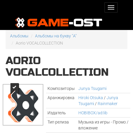
Альбомы
Альбомы на букву "A"
Aorio VOCALCOLLECTION
AORIO
VOCALCOLLECTION
Композиторы
Junya Tsugami
Аранжировка
Hiroki Otsuka
/
Junya
Tsugami
/
Rainmaker
Издатель
HOBIBOX/ad:lib
Тип релиза
Музыка из игры - Промо /
вложение