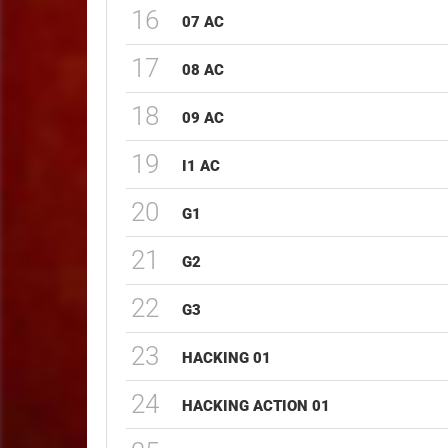
16
07 AC
17
08 AC
18
09 AC
19
I1 AC
20
G1
21
G2
22
G3
23
HACKING 01
24
HACKING ACTION 01