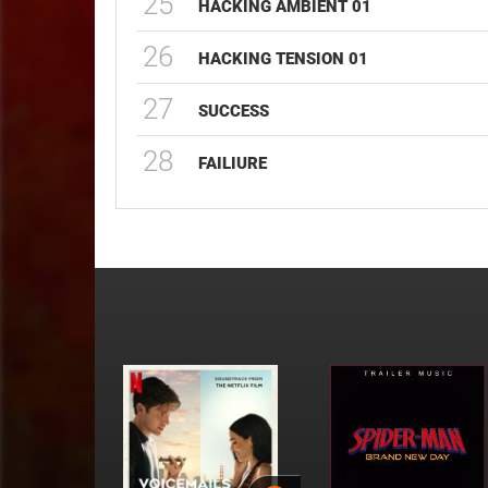
25
HACKING AMBIENT 01
26
HACKING TENSION 01
27
SUCCESS
28
FAILIURE