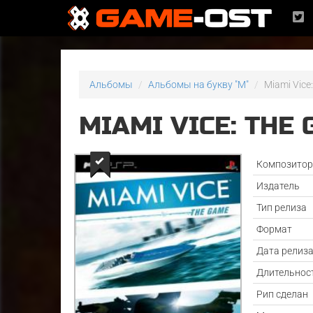
Альбомы
Альбомы на букву "M"
Miami Vice
MIAMI VICE: THE
Композито
Издатель
Тип релиза
Формат
Дата релиз
Длительнос
Рип сделан