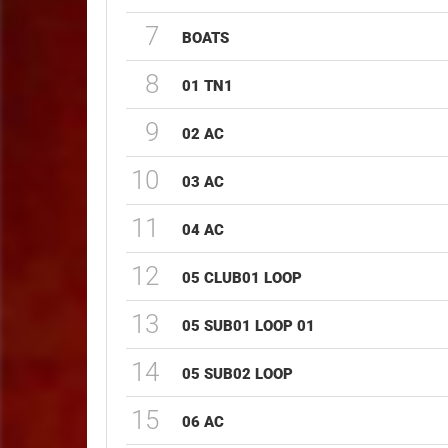
7
BOATS
8
01 TN1
9
02 AC
10
03 AC
11
04 AC
12
05 CLUB01 LOOP
13
05 SUB01 LOOP 01
14
05 SUB02 LOOP
15
06 AC