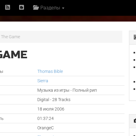
Разделы
: The Game
 GAME
ры
Thomas Bible
Sierra
Музыка из игры - Полный рип
Digital - 28 Tracks
а
18 июля 2006
ть
01:37:24
OrangeC