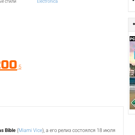
е стили
Electronica
200
5
s Bible
(
Miami Vice
), а его релиз состоялся 18 июля