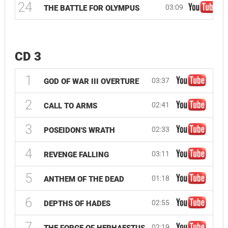
24
03:09
THE BATTLE FOR OLYMPUS
CD 3
1
03:37
GOD OF WAR III OVERTURE
2
02:41
CALL TO ARMS
3
02:33
POSEIDON'S WRATH
4
03:11
REVENGE FALLING
5
01:18
ANTHEM OF THE DEAD
6
02:55
DEPTHS OF HADES
7
02:19