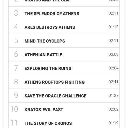
KRATOS AND THE SEA
3
02:11
THE SPLENDOR OF ATHENS
4
01:15
ARES DESTROYS ATHENS
5
02:11
MIND THE CYCLOPS
6
03:09
ATHENIAN BATTLE
7
02:04
EXPLORING THE RUINS
8
02:41
ATHENS ROOFTOPS FIGHTING
9
01:37
SAVE THE ORACLE CHALLENGE
10
02:02
KRATOS' EVIL PAST
11
01:19
THE STORY OF CRONOS