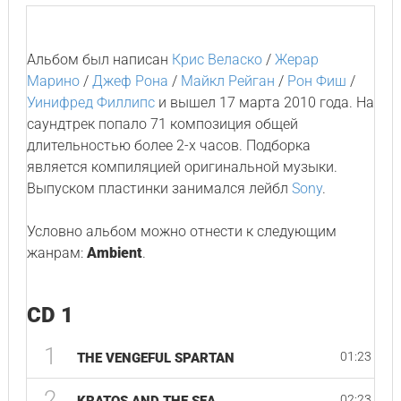
Альбом был написан
Крис Веласко
/
Жерар
Марино
/
Джеф Рона
/
Майкл Рейган
/
Рон Фиш
/
Уинифред Филлипс
и вышел 17 марта 2010 года. На
саундтрек попало 71 композиция общей
длительностью более 2-х часов. Подборка
является компиляцией оригинальной музыки.
Выпуском пластинки занимался лейбл
Sony
.
Условно альбом можно отнести к следующим
жанрам:
Ambient
.
CD 1
1
01:23
THE VENGEFUL SPARTAN
2
02:23