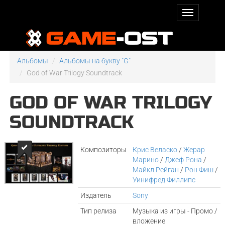
Альбомы
Альбомы на букву "G"
God of War Trilogy Soundtrack
GOD OF WAR TRILOGY
SOUNDTRACK
Композиторы
Крис Веласко
/
Жерар
Марино
/
Джеф Рона
/
Майкл Рейган
/
Рон Фиш
/
Уинифред Филлипс
Издатель
Sony
Тип релиза
Музыка из игры - Промо /
вложение