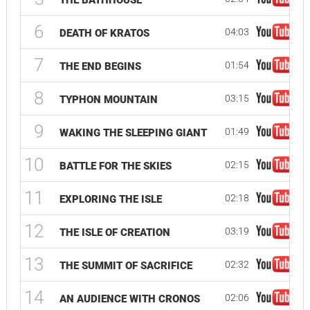
THE BATHHOUSE
6
04:03
DEATH OF KRATOS
7
01:54
THE END BEGINS
8
03:15
TYPHON MOUNTAIN
9
01:49
WAKING THE SLEEPING GIANT
10
02:15
BATTLE FOR THE SKIES
11
02:18
EXPLORING THE ISLE
12
03:19
THE ISLE OF CREATION
13
02:32
THE SUMMIT OF SACRIFICE
14
02:06
AN AUDIENCE WITH CRONOS