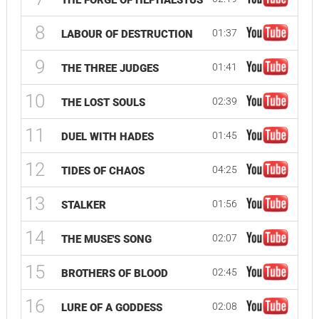
THE FORGE OF HEPHAESTUS
8
01:37
LABOUR OF DESTRUCTION
9
01:41
THE THREE JUDGES
10
02:39
THE LOST SOULS
11
01:45
DUEL WITH HADES
12
04:25
TIDES OF CHAOS
13
01:56
STALKER
14
02:07
THE MUSE'S SONG
15
02:45
BROTHERS OF BLOOD
16
02:08
LURE OF A GODDESS