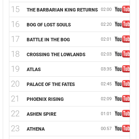
15
02:00
THE BARBARIAN KING RETURNS
16
02:20
BOG OF LOST SOULS
17
02:01
BATTLE IN THE BOG
18
02:03
CROSSING THE LOWLANDS
19
03:35
ATLAS
20
02:45
PALACE OF THE FATES
21
02:09
PHOENIX RISING
22
01:01
ASHEN SPIRE
23
00:57
ATHENA