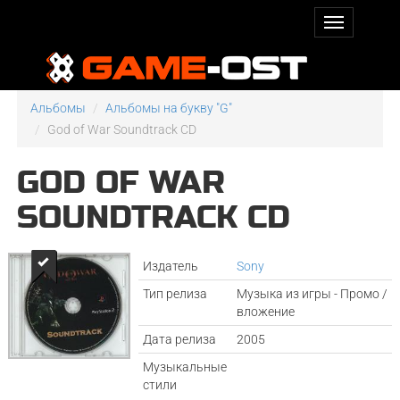
Альбомы
Альбомы на букву "G"
God of War Soundtrack CD
GOD OF WAR
SOUNDTRACK CD
Издатель
Sony
Тип релиза
Музыка из игры - Промо /
вложение
Дата релиза
2005
Музыкальные
стили