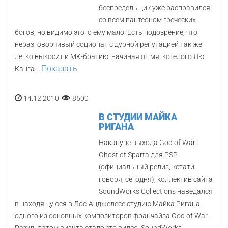
беспредельщик уже расправился
со всем пантеоном греческих
богов, но видимо этого ему мало. Есть подозрение, что
неразговорчивый социопат с дурной репутацией так же
легко выкосит и MK-братию, начиная от мягкотелого Лю
Показать
Канга...
14.12.2010
8500
В СТУДИИ МАЙКА
РИГАНА
Накануне выхода God of War:
Ghost of Sparta для PSP
(официальный релиз, кстати
говоря, сегодня), коллектив сайта
SoundWorks Collections наведался
в находящуюся в Лос-Анджелесе студию Майка Ригана,
одного из основных композиторов франчайза God of War.