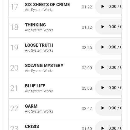
SIX SHEETS OF CRIME
17
01:22
Arc System Works
THINKING
18
01:12
Arc System Works
LOOSE TRUTH
19
03:26
Arc System Works
SOLVING MYSTERY
20
03:00
Arc System Works
BLUE LIFE
21
03:08
Arc System Works
GARM
22
03:47
Arc System Works
CRISIS
23
01:39