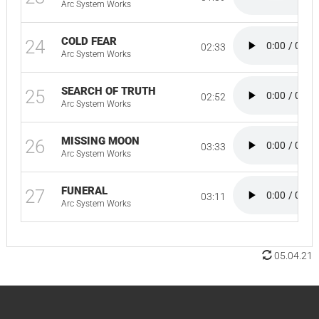
Arc System Works
COLD FEAR
24
02:33
Arc System Works
SEARCH OF TRUTH
25
02:52
Arc System Works
MISSING MOON
26
03:33
Arc System Works
FUNERAL
27
03:11
Arc System Works
05.04.21