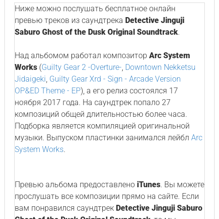
Ниже можно послушать бесплатное онлайн
превью треков из саундтрека
Detective Jinguji
Saburo Ghost of the Dusk Original Soundtrack
.
Над альбомом работал композитор
Arc System
Works
(
Guilty Gear 2 -Overture-
,
Downtown Nekketsu
Jidaigeki
,
Guilty Gear Xrd - Sign - Arcade Version
OP&ED Theme - EP
), а его релиз состоялся 17
ноября 2017 года. На саундтрек попало 27
композиций общей длительностью более часа.
Подборка является компиляцией оригинальной
музыки. Выпуском пластинки занимался лейбл
Arc
System Works
.
Превью альбома предоставлено
iTunes
. Вы можете
прослушать все композиции прямо на сайте. Если
вам понравился саундтрек
Detective Jinguji Saburo