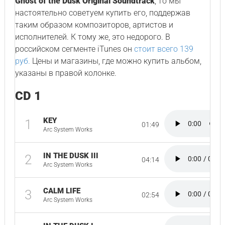
Ghost of the Dusk Original Soundtrack
, то мы
настоятельно советуем купить его, поддержав
таким образом композиторов, артистов и
исполнителей. К тому же, это недорого. В
российском сегменте iTunes он
стоит всего 139
руб.
Цены и магазины, где можно купить альбом,
указаны в правой колонке.
CD 1
KEY
1
01:49
Arc System Works
IN THE DUSK III
2
04:14
Arc System Works
CALM LIFE
3
02:54
Arc System Works