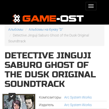
Альбомы
Альбомы на букву "D"
Detective Jinguji Saburo Ghost of the Dusk Original
Soundtrack
DETECTIVE JINGUJI
SABURO GHOST OF
THE DUSK ORIGINAL
SOUNDTRACK
Композиторы
Arc System Works
Издатель
Arc System Works