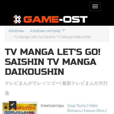
Альбомы
Альбомы на букву "T"
TV Manga Let's Go! Saishin TV Manga Daikoushin
TV MANGA LET'S GO!
SAISHIN TV MANGA
DAIKOUSHIN
テレビまんがでレッツゴー! 最新テレビまんが大行
進
Композиторы
Gouji Tsuno
/
Hideo
Shimazu
/
Katsuo Ohno
/