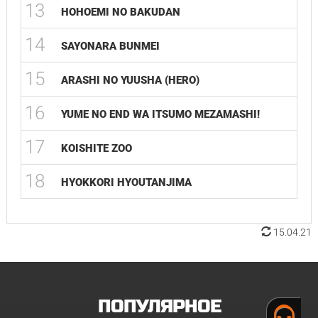
13
HOHOEMI NO BAKUDAN
14
SAYONARA BUNMEI
15
ARASHI NO YUUSHA (HERO)
16
YUME NO END WA ITSUMO MEZAMASHI!
17
KOISHITE ZOO
18
HYOKKORI HYOUTANJIMA
15.04.21
ПОПУЛЯРНОЕ