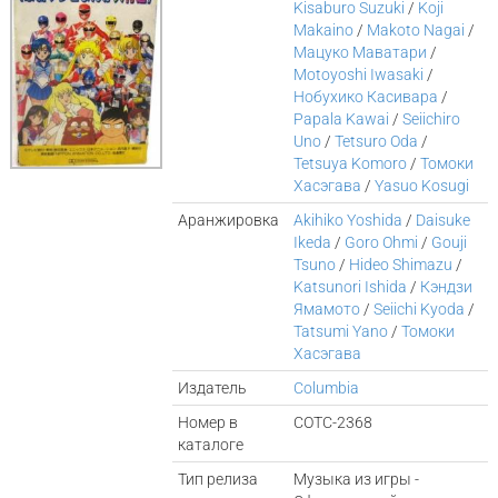
Kisaburo Suzuki
/
Koji
Makaino
/
Makoto Nagai
/
Мацуко Маватари
/
Motoyoshi Iwasaki
/
Нобухико Касивара
/
Papala Kawai
/
Seiichiro
Uno
/
Tetsuro Oda
/
Tetsuya Komoro
/
Томоки
Хасэгава
/
Yasuo Kosugi
Аранжировка
Akihiko Yoshida
/
Daisuke
Ikeda
/
Goro Ohmi
/
Gouji
Tsuno
/
Hideo Shimazu
/
Katsunori Ishida
/
Кэндзи
Ямамото
/
Seiichi Kyoda
/
Tatsumi Yano
/
Томоки
Хасэгава
Издатель
Columbia
Номер в
COTC-2368
каталоге
Тип релиза
Музыка из игры -