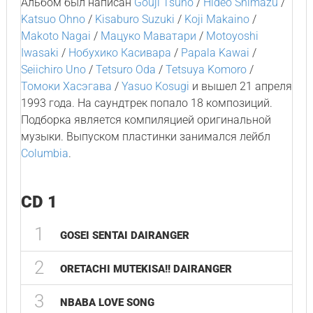
Альбом был написан
Gouji Tsuno
/
Hideo Shimazu
/
Katsuo Ohno
/
Kisaburo Suzuki
/
Koji Makaino
/
Makoto Nagai
/
Мацуко Маватари
/
Motoyoshi
Iwasaki
/
Нобухико Касивара
/
Papala Kawai
/
Seiichiro Uno
/
Tetsuro Oda
/
Tetsuya Komoro
/
Томоки Хасэгава
/
Yasuo Kosugi
и вышел 21 апреля
1993 года. На саундтрек попало 18 композиций.
Подборка является компиляцией оригинальной
музыки. Выпуском пластинки занимался лейбл
Columbia
.
CD 1
1
GOSEI SENTAI DAIRANGER
2
ORETACHI MUTEKISA!! DAIRANGER
3
NBABA LOVE SONG