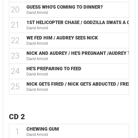
GUESS WHO'S COMING TO DINNER?
20
David Arnold
1ST HELICOPTER CHASE / GODZILLA SWATS A CHO
21
David Arnold
WE FED HIM / AUDREY SEES NICK
22
David Arnold
NICK AND AUDREY / HE'S PREGNANT /AUDREY TAK
23
David Arnold
HE'S PREPARING TO FEED
24
David Arnold
NICK GETS FIRED / NICK GETS ABDUCTED / FRENCH
25
David Arnold
CD 2
CHEWING GUM
1
David Arnold