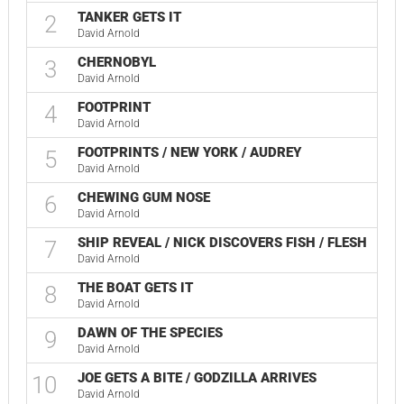
TANKER GETS IT
2
David Arnold
CHERNOBYL
3
David Arnold
FOOTPRINT
4
David Arnold
FOOTPRINTS / NEW YORK / AUDREY
5
David Arnold
CHEWING GUM NOSE
6
David Arnold
SHIP REVEAL / NICK DISCOVERS FISH / FLESH
7
David Arnold
THE BOAT GETS IT
8
David Arnold
DAWN OF THE SPECIES
9
David Arnold
JOE GETS A BITE / GODZILLA ARRIVES
10
David Arnold