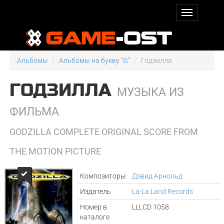
Альбомы
Альбомы на букву "G"
Годзилла
ГОДЗИЛЛА
МУЗЫКА ИЗ
ФИЛЬМА
GODZILLA COMPLETE ORIGINAL SCORE FROM
THE MOTION PICTURE
Композиторы
Дэвид Арнольд
Издатель
La-La Land Records
Номер в
LLLCD 1058
каталоге