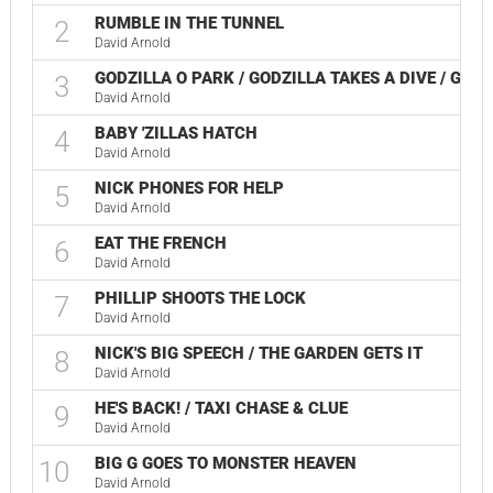
RUMBLE IN THE TUNNEL
2
David Arnold
GODZILLA O PARK / GODZILLA TAKES A DIVE / GO
3
David Arnold
BABY 'ZILLAS HATCH
4
David Arnold
NICK PHONES FOR HELP
5
David Arnold
EAT THE FRENCH
6
David Arnold
PHILLIP SHOOTS THE LOCK
7
David Arnold
NICK'S BIG SPEECH / THE GARDEN GETS IT
8
David Arnold
HE'S BACK! / TAXI CHASE & CLUE
9
David Arnold
BIG G GOES TO MONSTER HEAVEN
10
David Arnold