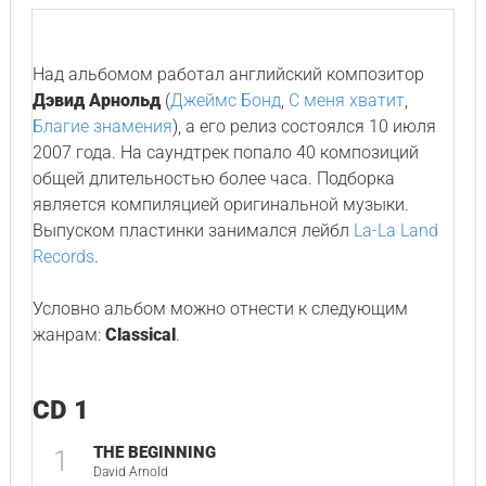
Над альбомом работал английский композитор
Дэвид Арнольд
(
Джеймс Бонд
,
С меня хватит
,
Благие знамения
), а его релиз состоялся 10 июля
2007 года. На саундтрек попало 40 композиций
общей длительностью более часа. Подборка
является компиляцией оригинальной музыки.
Выпуском пластинки занимался лейбл
La-La Land
Records
.
Условно альбом можно отнести к следующим
жанрам:
Classical
.
CD 1
THE BEGINNING
1
David Arnold