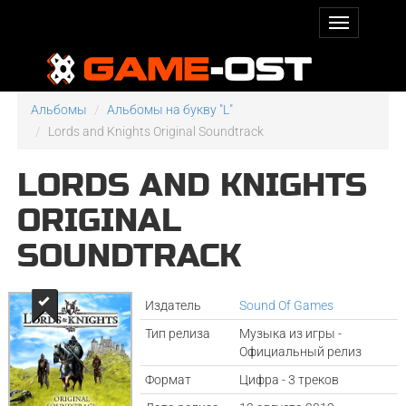
Альбомы
Альбомы на букву "L"
Lords and Knights Original Soundtrack
LORDS AND KNIGHTS
ORIGINAL
SOUNDTRACK
Издатель
Sound Of Games
Тип релиза
Музыка из игры -
Официальный релиз
Формат
Цифра - 3 треков