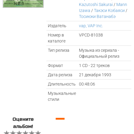
Kazutoshi Sakurai
/
Mann
Izawa
/
Такэси Кобаяси
/
Тосиюки Ватанабэ
Издатель
vap, VAP Inc.
Номер в
VPCD-81038
каталоге
Тип релиза
Музыка из сериала -
Официальный релиз
Формат
1 CD - 22 треков
Дата релиза
21 декабря 1993
Длительность
00:48:06
Музыкальные
стили
—
Оцените
альбом!