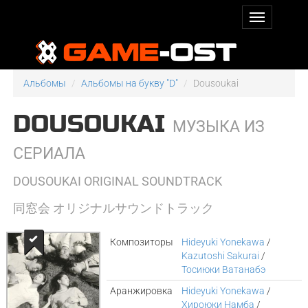
Альбомы
Альбомы на букву "D"
Dousoukai
DOUSOUKAI
МУЗЫКА ИЗ
СЕРИАЛА
DOUSOUKAI ORIGINAL SOUNDTRACK
同窓会 オリジナルサウンドトラック
Композиторы
Hideyuki Yonekawa
/
Kazutoshi Sakurai
/
Тосиюки Ватанабэ
Аранжировка
Hideyuki Yonekawa
/
Хироюки Намба
/