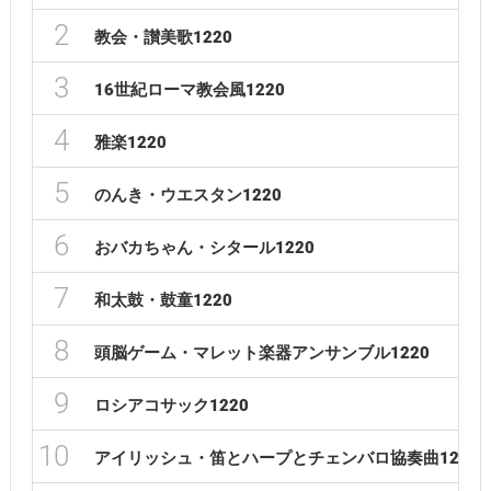
2
教会・讃美歌1220
3
16世紀ローマ教会風1220
4
雅楽1220
5
のんき・ウエスタン1220
6
おバカちゃん・シタール1220
7
和太鼓・鼓童1220
8
頭脳ゲーム・マレット楽器アンサンブル1220
9
ロシアコサック1220
10
アイリッシュ・笛とハープとチェンバロ協奏曲1220