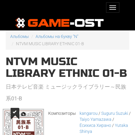
Альбомы
Альбомы на букву "N"
NTVM MUSIC LIBRARY ETHNIC 01-B
NTVM MUSIC
LIBRARY ETHNIC 01-B
日本テレビ音楽 ミュージックライブラリー～民族
系01-B
Композиторы
kangarou
/
Suguru Suzuki
/
Taiyo Yamazawa
/
Ёсихиса Хирано
/
Yutaka
Shinya