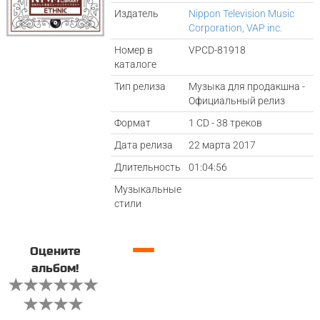
Издатель
Nippon Television Music
Corporation, VAP inc.
Номер в
VPCD-81918
каталоге
Тип релиза
Музыка для продакшна -
Официальный релиз
Формат
1 CD - 38 треков
Дата релиза
22 марта 2017
Длительность
01:04:56
Музыкальные
стили
—
Оцените
альбом!