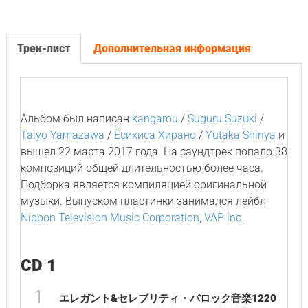
Трек-лист
Дополнительная информация
Альбом был написан
kangarou
/
Suguru Suzuki
/
Taiyo Yamazawa
/
Ёсихиса Хирано
/
Yutaka Shinya
и
вышел 22 марта 2017 года. На саундтрек попало 38
композиций общей длительностью более часа.
Подборка является компиляцией оригинальной
музыки. Выпуском пластинки занимался лейбл
Nippon Television Music Corporation, VAP inc.
.
CD 1
1
エレガント&セレブリティ・バロック音楽1220