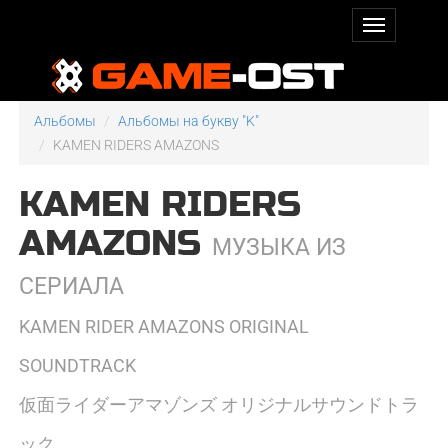
Альбомы
Альбомы на букву "K"
KAMEN RIDERS AMAZONS
KAMEN RIDERS
AMAZONS
МУЗЫКА ИЗ
СЕРИАЛА
KAMEN RIDER AMAZONS ORIGINAL
SOUNDTRACK
仮面ライダーアマゾンズ オリジナルサウンドトラ
ック