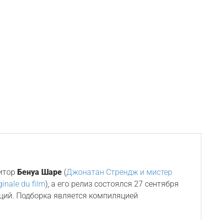
зитор
Бенуа Шаре
(
Джонатан Стрендж и мистер
ginale du film
), а его релиз состоялся 27 сентября
иций. Подборка является компиляцией