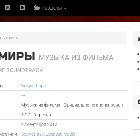
Разделы
ьные миры
 МИРЫ
МУЗЫКА ИЗ ФИЛЬМА
URE SOUNDTRACK
ры
Бенуа Шаре
---
Музыка из фильма - Официально не анонсирован
1 CD - 6 треков
а
27 сентября 2012
е стили
Soundtrack: Licensed Music