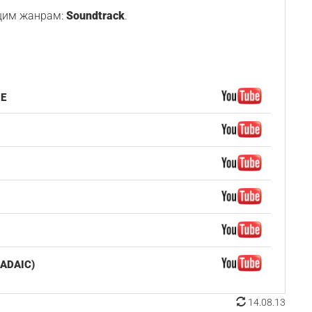
щим жанрам:
Soundtrack
.
HE
ADAIC)
14.08.13