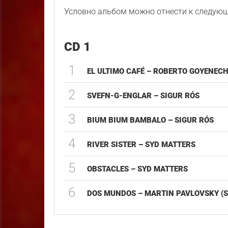
Условно альбом можно отнести к следую
CD 1
1
EL ULTIMO CAFÉ – ROBERTO GOYENEC
2
SVEFN-G-ENGLAR – SIGUR RÓS
3
BIUM BIUM BAMBALO – SIGUR RÓS
4
RIVER SISTER – SYD MATTERS
5
OBSTACLES – SYD MATTERS
6
DOS MUNDOS – MARTIN PAVLOVSKY (S