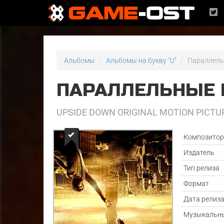
Альбомы
Альбомы на букву "U"
Параллел
ПАРАЛЛЕЛЬНЫЕ
UPSIDE DOWN ORIGINAL MOTION PICT
Композито
Издатель
Тип релиза
Формат
Дата релиз
Музыкальны