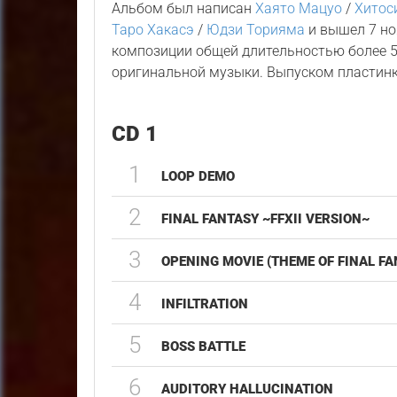
Альбом был написан
Хаято Мацуо
/
Хитос
Таро Хакасэ
/
Юдзи Торияма
и вышел 7 но
композиции общей длительностью более 5
оригинальной музыки. Выпуском пластин
CD 1
1
LOOP DEMO
2
FINAL FANTASY ~FFXII VERSION~
3
OPENING MOVIE (THEME OF FINAL FAN
4
INFILTRATION
5
BOSS BATTLE
6
AUDITORY HALLUCINATION