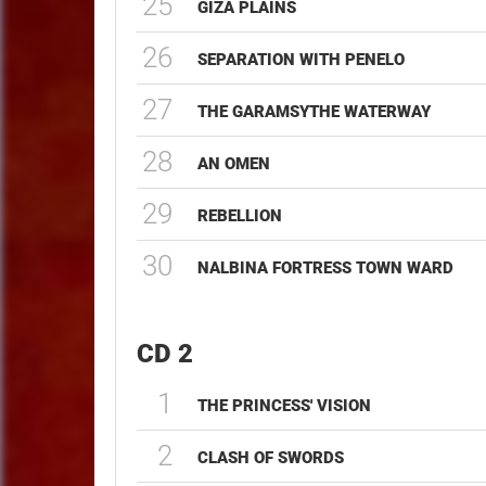
25
GIZA PLAINS
26
SEPARATION WITH PENELO
27
THE GARAMSYTHE WATERWAY
28
AN OMEN
29
REBELLION
30
NALBINA FORTRESS TOWN WARD
CD 2
1
THE PRINCESS' VISION
2
CLASH OF SWORDS