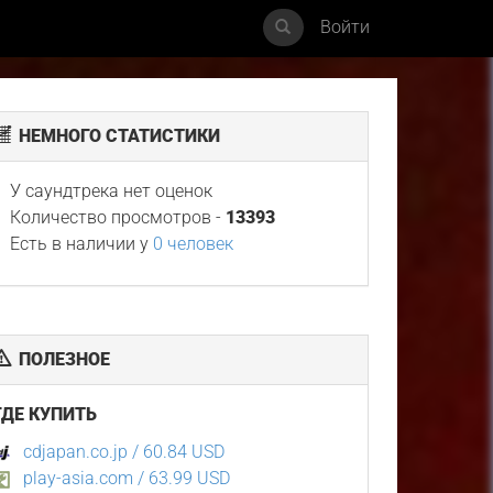
Войти
НЕМНОГО СТАТИСТИКИ
У саундтрека нет оценок
Количество просмотров -
13393
Есть в наличии у
0 человек
ПОЛЕЗНОЕ
ГДЕ КУПИТЬ
cdjapan.co.jp / 60.84 USD
play-asia.com / 63.99 USD