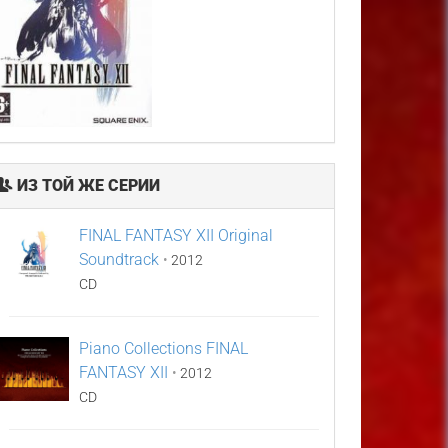
ИЗ ТОЙ ЖЕ СЕРИИ
FINAL FANTASY XII Original
Soundtrack
•
2012
CD
Piano Collections FINAL
FANTASY XII
•
2012
CD