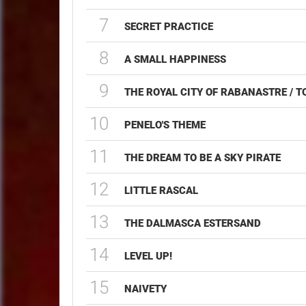
7
SECRET PRACTICE
8
A SMALL HAPPINESS
9
THE ROYAL CITY OF RABANASTRE /
10
PENELO'S THEME
11
THE DREAM TO BE A SKY PIRATE
12
LITTLE RASCAL
13
THE DALMASCA ESTERSAND
14
LEVEL UP!
15
NAIVETY