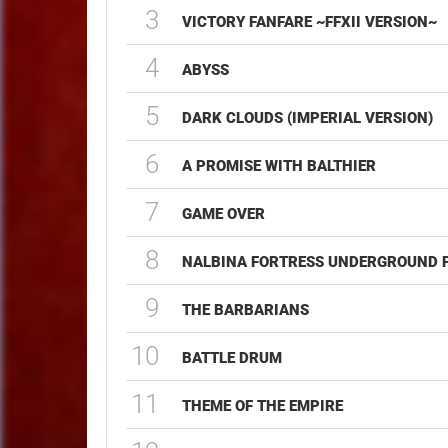
3
VICTORY FANFARE ~FFXII VERSION~
4
ABYSS
5
DARK CLOUDS (IMPERIAL VERSION)
6
A PROMISE WITH BALTHIER
7
GAME OVER
8
NALBINA FORTRESS UNDERGROUND 
9
THE BARBARIANS
10
BATTLE DRUM
11
THEME OF THE EMPIRE