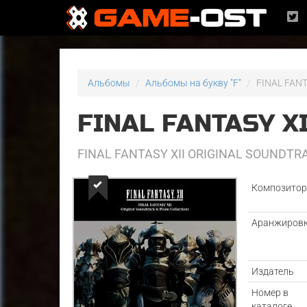
Альбомы
Альбомы на букву "F"
FINAL FANT
FINAL FANTASY X
FINAL FANTASY XII ORIGINAL SOUNDTR
Композито
Аранжиров
Издатель
Номер в
каталоге