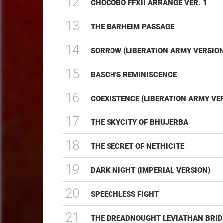
12
CHOCOBO FFXII ARRANGE VER. 1
13
THE BARHEIM PASSAGE
14
SORROW (LIBERATION ARMY VERSION
15
BASCH'S REMINISCENCE
16
COEXISTENCE (LIBERATION ARMY VE
17
THE SKYCITY OF BHUJERBA
18
THE SECRET OF NETHICITE
19
DARK NIGHT (IMPERIAL VERSION)
20
SPEECHLESS FIGHT
21
THE DREADNOUGHT LEVIATHAN BRID