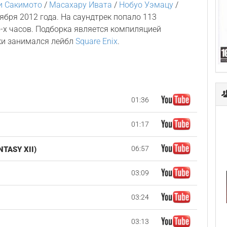
и Сакимото
/
Масахару Ивата
/
Нобуо Уэмацу
/
ября 2012 года. На саундтрек попало 113
-х часов. Подборка является компиляцией
ки занимался лейбл
Square Enix
.
01:36
01:17
06:57
TASY XII)
03:09
03:24
03:13