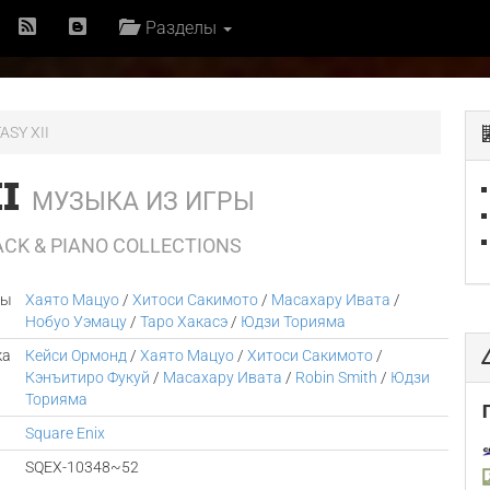
Разделы
ASY XII
II
МУЗЫКА ИЗ ИГРЫ
ACK & PIANO COLLECTIONS
ры
Хаято Мацуо
/
Хитоси Сакимото
/
Масахару Ивата
/
Нобуо Уэмацу
/
Таро Хакасэ
/
Юдзи Торияма
ка
Кейси Ормонд
/
Хаято Мацуо
/
Хитоси Сакимото
/
Кэнъитиро Фукуй
/
Масахару Ивата
/
Robin Smith
/
Юдзи
Торияма
Square Enix
SQEX-10348~52