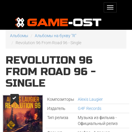
Альбомы
Альбомы на букву "R"
Revolution 96 From Road 96 - Single
REVOLUTION 96
FROM ROAD 96 -
SINGLE
Композиторы
Alexis Laugier
Издатель
G4F Records
Тип релиза
Музыка из фильма -
Официальный релиз