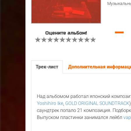
Музыкальны
—
Оцените альбом!
Трек-лист
Дополнительная информац
Над альбомом работал японский композ
Yoshihiro Ike
,
GOLD ORIGINAL SOUNDTRACK
саундтрек попало 21 композиция. Подбор
Выпуском пластинки занимался лейбл
vap