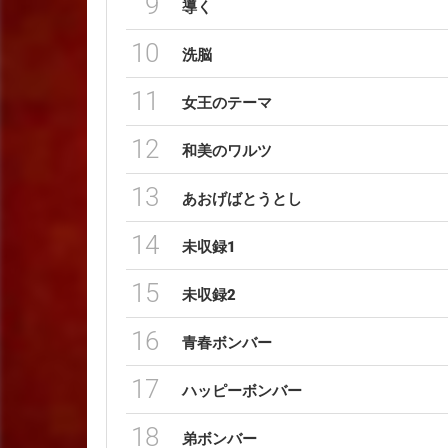
9
導く
10
洗脳
11
女王のテーマ
12
和美のワルツ
13
あおげばとうとし
14
未収録1
15
未収録2
16
青春ボンバー
17
ハッピーボンバー
18
弟ボンバー