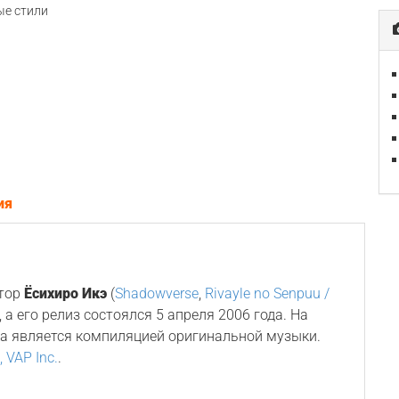
е стили
ия
итор
Ёсихиро Икэ
(
Shadowverse
,
Rivayle no Senpuu /
), а его релиз состоялся 5 апреля 2006 года. На
ка является компиляцией оригинальной музыки.
, VAP Inc.
.