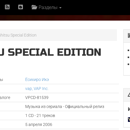
Разделы
hitsu Special Edition
U SPECIAL EDITION
ры
Ёсихиро Икэ
vap, VAP Inc.
алоге
VPCD-81539
Музыка из сериала - Официальный релиз
1 CD - 21 треков
а
5 апреля 2006