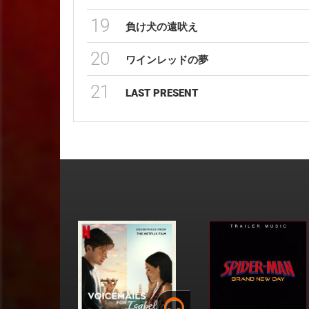
19
負け犬の遠吠え
20
ワインレッドの夢
21
LAST PRESENT