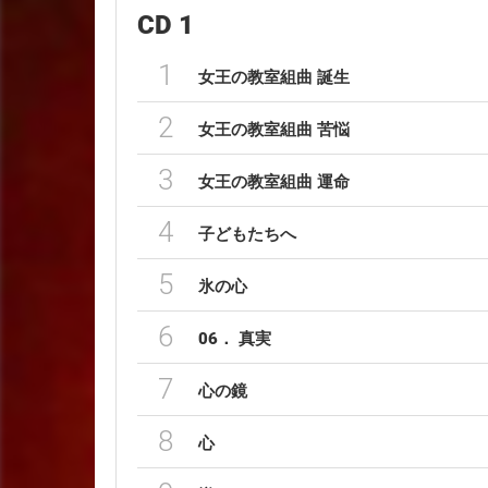
CD 1
1
女王の教室組曲 誕生
2
女王の教室組曲 苦悩
3
女王の教室組曲 運命
4
子どもたちへ
5
氷の心
6
06． 真実
7
心の鏡
8
心