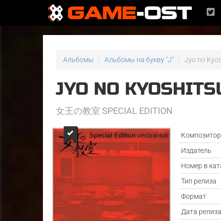
Альбомы
Альбомы на букву "J"
Jyo no Kyos
JYO NO KYOSHITS
女王の教室 SPECIAL EDITION
Композито
Издатель
Номер в кат
Тип релиза
Формат
Дата релиз