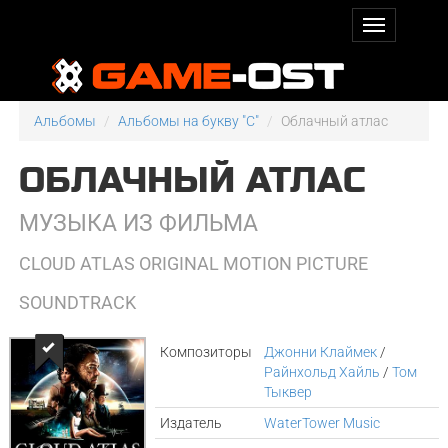
Альбомы
Альбомы на букву "C"
Облачный атлас
ОБЛАЧНЫЙ АТЛАС
МУЗЫКА ИЗ ФИЛЬМА
CLOUD ATLAS ORIGINAL MOTION PICTURE
SOUNDTRACK
Композиторы
Джонни Клаймек
/
Райнхольд Хайль
/
Том
Тыквер
Издатель
WaterTower Music