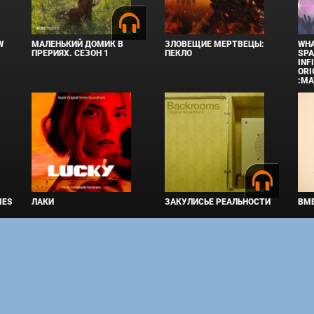
W
МАЛЕНЬКИЙ ДОМИК В
ЗЛОВЕЩИЕ МЕРТВЕЦЫ:
WHA
ПРЕРИЯХ. СЕЗОН 1
ПЕКЛО
SPA
INF
ORI
:MA
IES
ЛАКИ
ЗАКУЛИСЬЕ РЕАЛЬНОСТИ
ВМЕ
права защищены. Полное или частичное копирование материалов разрешено толь
ным владельцам.