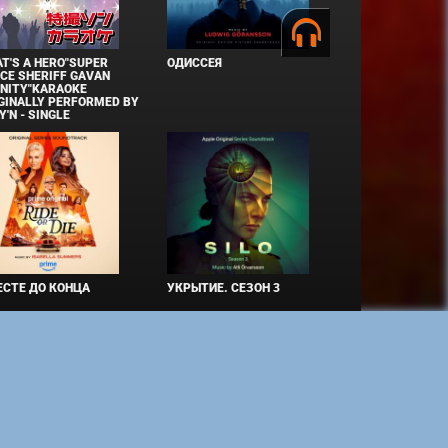
T'S A HERO"SUPER
ОДИССЕЯ
CE SHERIFF GAVAN
INITY"KARAOKE
GINALLY PERFORMED BY
Y'N - SINGLE
СТЕ ДО КОНЦА
УКРЫТИЕ. СЕЗОН 3
ко при наличии активной ссылки на источник. Торговые