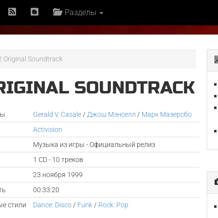
Разделы
82 Original Soundtrack
ORIGINAL SOUNDTRACK
ры
Gerald V. Casale
/
Джош Мэнселл
/
Марк Мазерсбо
Activision
Музыка из игры - Официальный релиз
1 CD - 10 треков
а
23 ноября 1999
ть
00:33:20
е стили
Dance: Disco
/
Funk
/
Rock: Pop