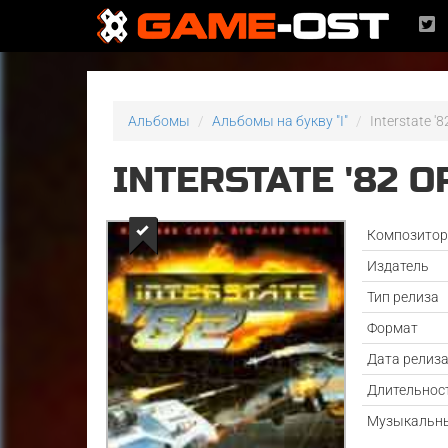
Альбомы
Альбомы на букву "I"
Interstate '
INTERSTATE '82 
Композито
Издатель
Тип релиза
Формат
Дата релиз
Длительнос
Музыкальны