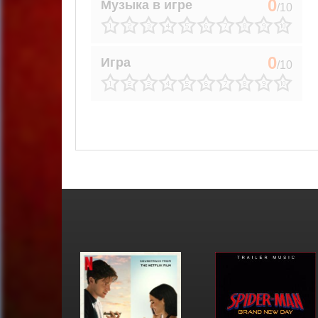
0
Музыка в игре
/10
0
Игра
/10