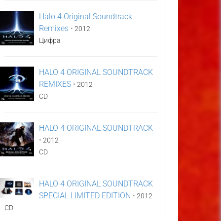
Halo 4 Original Soundtrack
Remixes
•
2012
Цифра
HALO 4 ORIGINAL SOUNDTRACK
REMIXES
•
2012
CD
HALO 4 ORIGINAL SOUNDTRACK
•
2012
CD
HALO 4 ORIGINAL SOUNDTRACK
SPECIAL LIMITED EDITION
•
2012
CD