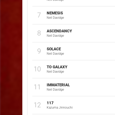
NEMESIS
7
Neil Davidge
ASCENDANCY
8
Neil Davidge
SOLACE
9
Neil Davidge
TO GALAXY
10
Neil Davidge
IMMATERIAL
11
Neil Davidge
117
12
Kazuma Jinnouchi