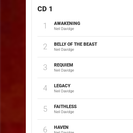
CD 1
AWAKENING
1
Neil Davidge
BELLY OF THE BEAST
2
Neil Davidge
REQUIEM
3
Neil Davidge
LEGACY
4
Neil Davidge
FAITHLESS
5
Neil Davidge
HAVEN
6
Neil Davidge