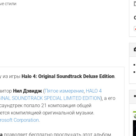
е стили
у из игры
Halo 4: Original Soundtrack Deluxe Edition
.
зитор
Нил Дэвидж
(
Пятое измерение
,
HALO 4
GINAL SOUNDTRACK SPECIAL LIMITED EDITION
), а его
а саундтрек попало 21 композиция общей
яется компиляцией оригинальной музыки.
rosoft Corporation
.
а
позволяет бесплатно прослушать этот альбом.