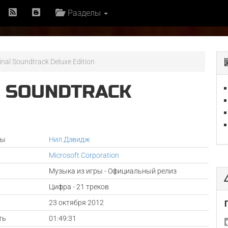
Разделы
ginal Soundtrack Deluxe Edition
L SOUNDTRACK
ры
Нил Дэвидж
Microsoft Corporation
Музыка из игры - Официальный релиз
Цифра - 21 треков
а
23 октября 2012
ть
01:49:31