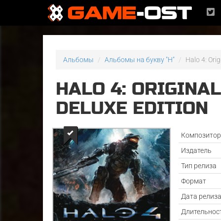
Альбомы
Альбомы на букву "H"
Halo 4: Ori
HALO 4: ORIGINA
DELUXE EDITION
Композито
Издатель
Тип релиза
Формат
Дата релиз
Длительнос