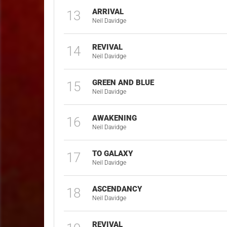
ARRIVAL
13
Neil Davidge
REVIVAL
14
Neil Davidge
GREEN AND BLUE
15
Neil Davidge
AWAKENING
16
Neil Davidge
TO GALAXY
17
Neil Davidge
ASCENDANCY
18
Neil Davidge
REVIVAL