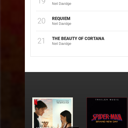
19
Neil Davidge
REQUIEM
20
Neil Davidge
THE BEAUTY OF CORTANA
21
Neil Davidge