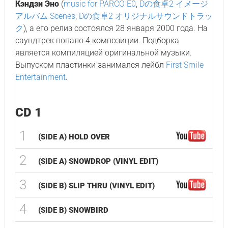
Кэндзи Эно
(
music for PARCO E0
,
Dの食卓2 イメージ
アルバム Scenes
,
Dの食卓2 オリジナルサウンドトラッ
ク
), а его релиз состоялся 28 января 2000 года. На
саундтрек попало 4 композиции. Подборка
является компиляцией оригинальной музыки.
Выпуском пластинки занимался лейбл
First Smile
Entertainment
.
CD 1
1
(SIDE A) HOLD OVER
2
(SIDE A) SNOWDROP (VINYL EDIT)
3
(SIDE B) SLIP THRU (VINYL EDIT)
4
(SIDE B) SNOWBIRD