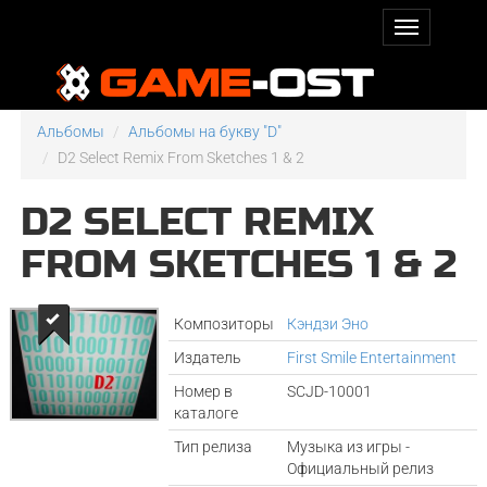
Альбомы
Альбомы на букву "D"
D2 Select Remix From Sketches 1 & 2
D2 SELECT REMIX
FROM SKETCHES 1 & 2
Композиторы
Кэндзи Эно
Издатель
First Smile Entertainment
Номер в
SCJD-10001
каталоге
Тип релиза
Музыка из игры -
Официальный релиз