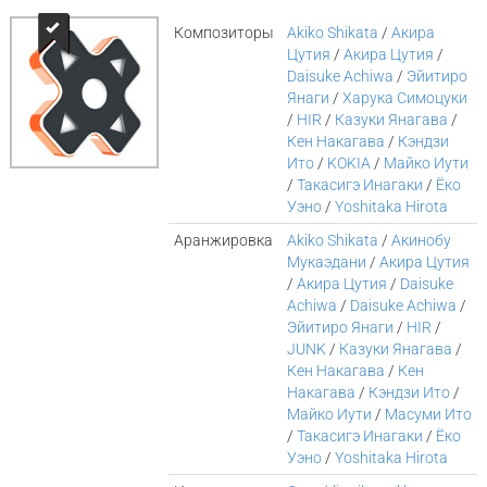
Композиторы
Akiko Shikata
/
Акира
Цутия
/
Акира Цутия
/
Daisuke Achiwa
/
Эйитиро
Янаги
/
Харука Симоцуки
/
HIR
/
Казуки Янагава
/
Кен Накагава
/
Кэндзи
Ито
/
KOKIA
/
Майко Иути
/
Такасигэ Инагаки
/
Ёко
Уэно
/
Yoshitaka Hirota
Аранжировка
Akiko Shikata
/
Акинобу
Мукаэдани
/
Акира Цутия
/
Акира Цутия
/
Daisuke
Achiwa
/
Daisuke Achiwa
/
Эйитиро Янаги
/
HIR
/
JUNK
/
Казуки Янагава
/
Кен Накагава
/
Кен
Накагава
/
Кэндзи Ито
/
Майко Иути
/
Масуми Ито
/
Такасигэ Инагаки
/
Ёко
Уэно
/
Yoshitaka Hirota