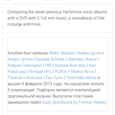
Containing the seven previous Hymmnos vocal albums
with a DVD with 5.1ch mix music, a soundtrack of Ciel
nosurge and more.
Альбом был написан
Akiko Shikata
/
Акира Цутия
/
Акира Цутия
/
Daisuke Achiwa
/
Эйитиро Янаги
/
Харука Симоцуки
/
HIR
/
Казуки Янагава
/
Кен
Накагава
/
Кэндзи Ито
/
KOKIA
/
Майко Иути
/
Такасигэ Инагаки
/
Ёко Уэно
/
Yoshitaka Hirota
и
вышел 6 февраля 2013 года. На саундтрек попало
0 композиций. Подборка является компиляцией
оригинальной музыки. Выпуском пластинки
занимался лейбл
Gust (distributed by Frontier Works)
.