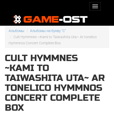
Альбомы
Альбомы на букву "C"
Cult Hymmnes ~Kami to Taiwashita Uta~ Ar tonelico
Hymmnos Concert Complete Box
CULT HYMMNES
~KAMI TO
TAIWASHITA UTA~ AR
TONELICO HYMMNOS
CONCERT COMPLETE
BOX