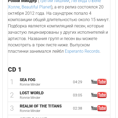
Ронни Миндер
(
Третий лишний
,
Легенда о Бене
Холле
,
Beautiful Planet
), а его релиз состоялся 20
октября 2012 года. На саундтрек попало 4
композиции общей длительностью около 15 минут.
Подборка является компиляцией песен, которые
зачастую лицензированы у других исполнителей и
артистов. Названия групп и песен вы можете
посмотреть в трек-листе ниже. Выпуском
пластинки занимался лейбл
Esperanto Records
.
CD 1
SEA FOG
1
04:29
Ronnie Minder
LOST WORLD
2
03:05
Ronnie Minder
REALM OF THE TITANS
3
02:38
Ronnie Minder