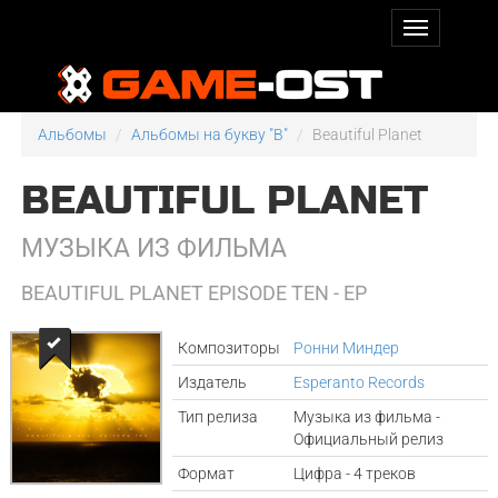
Альбомы
Альбомы на букву "B"
Beautiful Planet
BEAUTIFUL PLANET
МУЗЫКА ИЗ ФИЛЬМА
BEAUTIFUL PLANET EPISODE TEN - EP
Композиторы
Ронни Миндер
Издатель
Esperanto Records
Тип релиза
Музыка из фильма -
Официальный релиз
Формат
Цифра - 4 треков