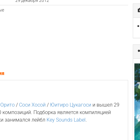
а
29 декабря 2012
ые
ия
 Орито
/
Соси Хосой
/
Юитиро Цукагоси
и вышел 29
10 композиций. Подборка является компиляцией
ки занимался лейбл
Key Sounds Label
.