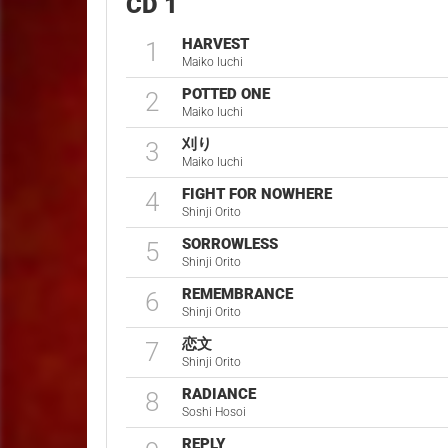
CD 1
HARVEST
1
Maiko Iuchi
POTTED ONE
2
Maiko Iuchi
刈り
3
Maiko Iuchi
FIGHT FOR NOWHERE
4
Shinji Orito
SORROWLESS
5
Shinji Orito
REMEMBRANCE
6
Shinji Orito
恋文
7
Shinji Orito
RADIANCE
8
Soshi Hosoi
REPLY