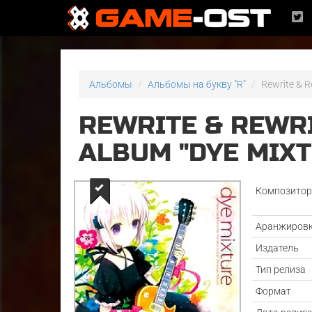
Альбомы
Альбомы на букву "R"
Rewrite & R
REWRITE & REWR
ALBUM "DYE MIX
Композито
Аранжиров
Издатель
Тип релиза
Формат