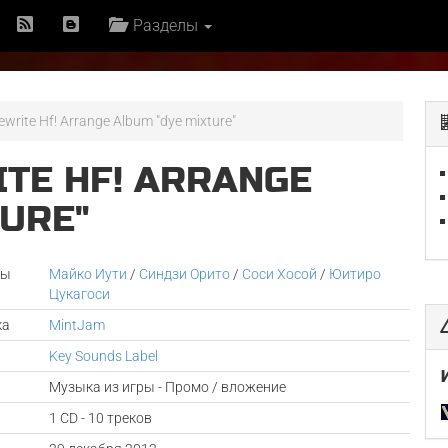
Разделы
ewrite Hf! Arrange Album "dye mixture"
ITE HF! ARRANGE
TURE"
ры
Майко Иути
/
Синдзи Орито
/
Соси Хосой
/
Юитиро
Цукагоси
ка
MintJam
Key Sounds Label
Музыка из игры - Промо / вложение
1 CD - 10 треков