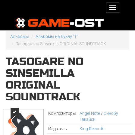
Альбомы
Альбомы на букву "T"
Tasogare no Sinsemilla ORIGINAL SOUNDTRACK
TASOGARE NO
SINSEMILLA
ORIGINAL
SOUNDTRACK
Композиторы
Angel Note
/
Синобу
Такайси
Издатель
King Records