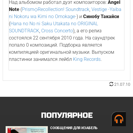
Над альбомом работал дуэт композиторов:
Angel
Note
(
Prism◇Recollection! Soundtrack
,
Vestige -Yaiba
ni Nokoru wa Kimi no Omokage-
) и
Синобу Такайси
(
Hana no No ni Saku Utakata no ORIGINAL
SOUNDTRACK
,
Cross Concerto
), а его релиз
состоялся 22 сентября 2010 года. На саундтрек
попало 0 композиций. Подборка является
компиляцией оригинальной музыки. Выпуском
пластинки занимался лейбл
King Records
.
21.07.10
ПОПУЛЯРНОЕ
СООБЩЕНИЯ ДЛЯ ИЗАБЕЛЬ