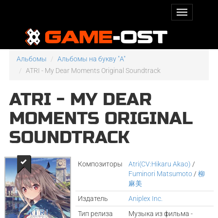
Альбомы
Альбомы на букву "A"
ATRI - My Dear Moments Original Soundtrack
ATRI - MY DEAR
MOMENTS ORIGINAL
SOUNDTRACK
Композиторы
Atri(CV:Hikaru Akao)
/
Fuminori Matsumoto
/
柳
麻美
Издатель
Aniplex Inc.
Тип релиза
Музыка из фильма -