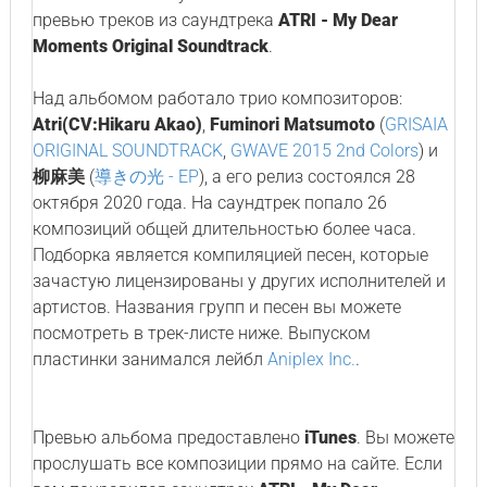
превью треков из саундтрека
ATRI - My Dear
Moments Original Soundtrack
.
Над альбомом работало трио композиторов:
Atri(CV:Hikaru Akao)
,
Fuminori Matsumoto
(
GRISAIA
ORIGINAL SOUNDTRACK
,
GWAVE 2015 2nd Colors
) и
柳麻美
(
導きの光 - EP
), а его релиз состоялся 28
октября 2020 года. На саундтрек попало 26
композиций общей длительностью более часа.
Подборка является компиляцией песен, которые
зачастую лицензированы у других исполнителей и
артистов. Названия групп и песен вы можете
посмотреть в трек-листе ниже. Выпуском
пластинки занимался лейбл
Aniplex Inc.
.
Превью альбома предоставлено
iTunes
. Вы можете
прослушать все композиции прямо на сайте. Если