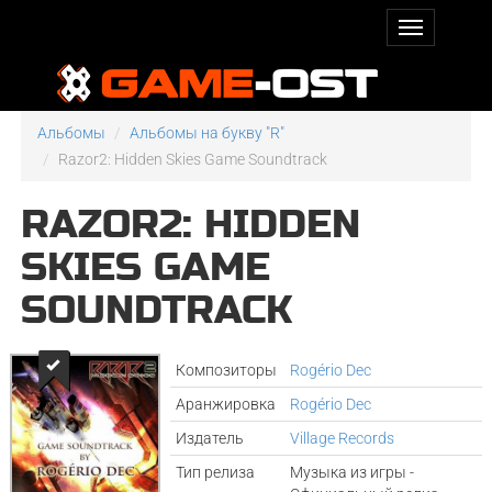
Альбомы
Альбомы на букву "R"
Razor2: Hidden Skies Game Soundtrack
RAZOR2: HIDDEN
SKIES GAME
SOUNDTRACK
Композиторы
Rogério Dec
Аранжировка
Rogério Dec
Издатель
Village Records
Тип релиза
Музыка из игры -