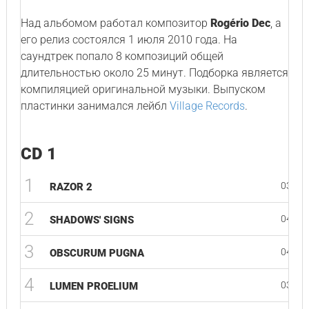
Над альбомом работал композитор
Rogério Dec
, а
его релиз состоялся 1 июля 2010 года. На
саундтрек попало 8 композиций общей
длительностью около 25 минут. Подборка является
компиляцией оригинальной музыки. Выпуском
пластинки занимался лейбл
Village Records
.
CD 1
1
03:21
RAZOR 2
2
04:36
SHADOWS' SIGNS
3
04:08
OBSCURUM PUGNA
4
03:49
LUMEN PROELIUM