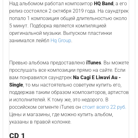
Над альбомом работал композитор
HQ Band
, а его
релиз состоялся 2 октября 2019 года. На саундтрек
попало 1 композиция общей длительностью около
5 минут. Подборка является компиляцией
оригинальной музыки. Выпуском пластинки
занимался лейбл
Hq Group
.
Превью альбома предоставлено
iTunes
. Вы можете
прослушать все композиции прямо на сайте. Если
вам понравился саундтрек
Na Cagi E Liwavi Au -
Single
, то мы настоятельно советуем купить его,
поддержав таким образом композиторов, артистов
и исполнителей. К тому же, это недорого. В
российском сегменте iTunes он
стоит всего 22 руб.
Цены и магазины, где можно купить альбом,
указаны в правой колонке.
CD 1