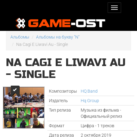
Альбомы
Альбомы на букву "N"
Na Cagi E Liwavi Au - Single
NA CAGI E LIWAVI AU
- SINGLE
Композиторы
HQ Band
Издатель
Hq Group
Тип релиза
Музыка из фильма -
Официальный релиз
Формат
Цифра - 1 треков
Дата релиза
2 октября 2019