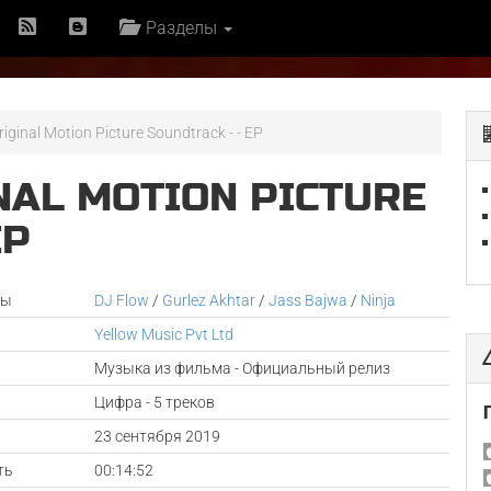
Разделы
iginal Motion Picture Soundtrack - - EP
NAL MOTION PICTURE
EP
ры
DJ Flow
/
Gurlez Akhtar
/
Jass Bajwa
/
Ninja
Yellow Music Pvt Ltd
Музыка из фильма - Официальный релиз
Цифра - 5 треков
а
23 сентября 2019
ть
00:14:52