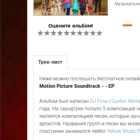
Музыкальны
—
Оцените альбом!
Трек-лист
Ниже можно послушать бесплатное онлайн
Motion Picture Soundtrack - - EP
.
Альбом был написан
DJ Flow
/
Gurlez Akhta
года. На саундтрек попало 5 композиций 
является компиляцией песен, которые зач
артистов. Названия групп и песен вы мож
пластинки занимался лейбл
Yellow Music P