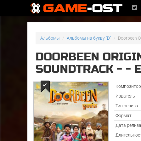
Альбомы
Альбомы на букву "D"
Doorbeen Or
DOORBEEN ORIGI
SOUNDTRACK - - 
Композито
Издатель
Тип релиза
Формат
Дата релиз
Длительнос