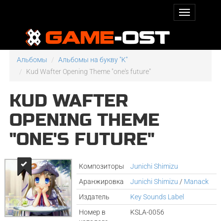
Альбомы
Альбомы на букву "K"
Kud Wafter Opening Theme "one's future"
KUD WAFTER
OPENING THEME
"ONE'S FUTURE"
Композиторы
Junichi Shimizu
Аранжировка
Junichi Shimizu
/
Manack
Издатель
Key Sounds Label
Номер в
KSLA-0056