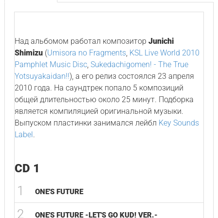
Над альбомом работал композитор
Junichi
Shimizu
(
Umisora no Fragments
,
KSL Live World 2010
Pamphlet Music Disc
,
Sukedachigomen! - The True
Yotsuyakaidan!!
), а его релиз состоялся 23 апреля
2010 года. На саундтрек попало 5 композиций
общей длительностью около 25 минут. Подборка
является компиляцией оригинальной музыки.
Выпуском пластинки занимался лейбл
Key Sounds
Label
.
CD 1
1
ONE'S FUTURE
2
ONE'S FUTURE -LET'S GO KUD! VER.-