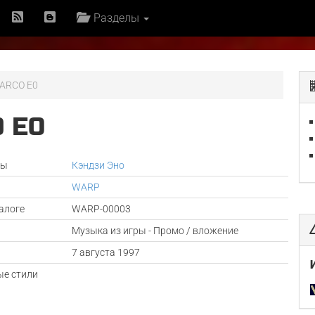
Разделы
PARCO E0
 E0
ры
Кэндзи Эно
WARP
алоге
WARP-00003
Музыка из игры - Промо / вложение
а
7 августа 1997
е стили