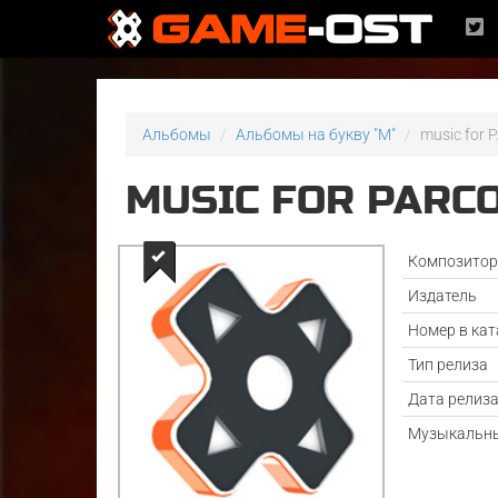
Альбомы
Альбомы на букву "M"
music for 
MUSIC FOR PARCO
Композито
Издатель
Номер в кат
Тип релиза
Дата релиз
Музыкальны