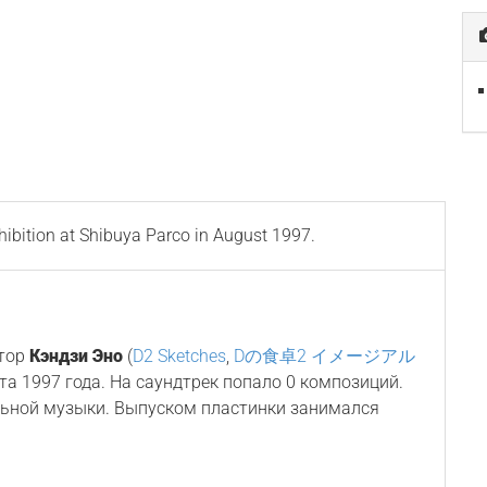
ibition at Shibuya Parco in August 1997.
итор
Кэндзи Эно
(
D2 Sketches
,
Dの食卓2 イメージアル
уста 1997 года. На саундтрек попало 0 композиций.
льной музыки. Выпуском пластинки занимался