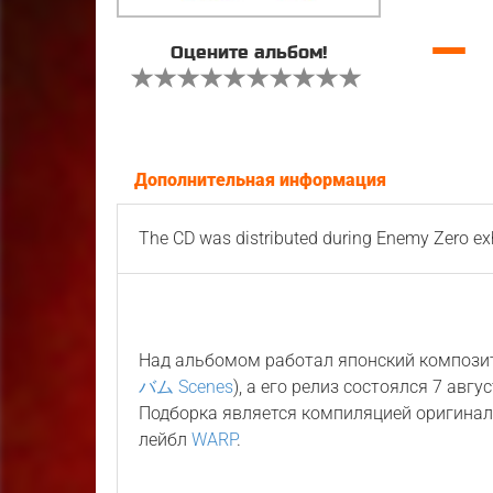
—
Оцените альбом!
Дополнительная информация
The CD was distributed during Enemy Zero exh
Над альбомом работал японский композ
バム Scenes
), а его релиз состоялся 7 авг
Подборка является компиляцией оригина
лейбл
WARP
.