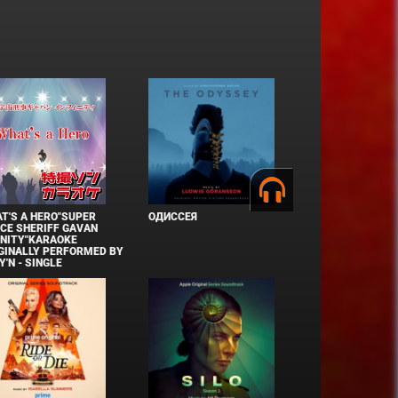
T'S A HERO"SUPER
ОДИССЕЯ
CE SHERIFF GAVAN
INITY"KARAOKE
GINALLY PERFORMED BY
Y'N - SINGLE