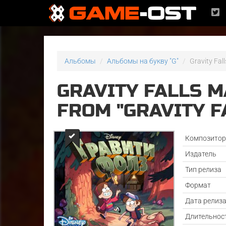
Альбомы
Альбомы на букву "G"
Gravity Fall
GRAVITY FALLS M
FROM "GRAVITY F
Композито
Издатель
Тип релиза
Формат
Дата релиз
Длительнос