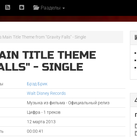
Разделы
s Main Title Theme from "Gravity Falls" - Single
AIN TITLE THEME
ALLS" - SINGLE
ры
Брэд Брик
Walt Disney Records
Музыка из фильма - Официальный релиз
Цифра - 1 треков
а
12 марта 2013
ть
00:00:41