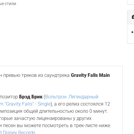
е стили
 превью треков из саундтрека
Gravity Falls Main
мпозитор
Брэд Брик
(
Вольтрон: Легендарный
 "Gravity Falls" - Single
), а его релиз состоялся 12
композиция общей длительностью около 0 минут.
оторые зачастую лицензированы у других
и песен вы можете посмотреть в трек-листе ниже.
t Disney Records
.