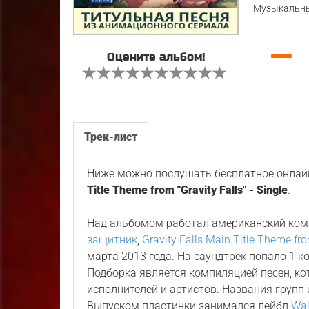
Музыкальны
—
Оцените альбом!
Трек-лист
Ниже можно послушать бесплатное онлайн
Title Theme from "Gravity Falls" - Single
.
Над альбомом работал американский ко
защитник
,
Gravity Falls Main Title Theme from
марта 2013 года. На саундтрек попало 1 
Подборка является компиляцией песен, к
исполнителей и артистов. Названия групп 
Выпуском пластинки занимался лейбл
Wal