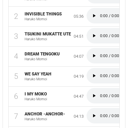
INVISIBLE THINGS
2
05:36
Haruko Momoi
TSUKINI MUKATTE UTE
3
04:51
Haruko Momoi
DREAM TENGOKU
4
04:07
Haruko Momoi
WE SAY YEAH
5
04:19
Haruko Momoi
I MY MOKO
6
04:47
Haruko Momoi
ANCHOR -ANCHOR-
7
04:13
Haruko Momoi