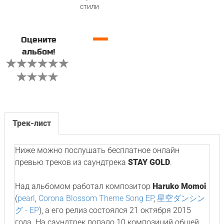
стили
—
Оцените
альбом!
Трек-лист
Ниже можно послушать бесплатное онлайн
превью треков из саундтрека
STAY GOLD
.
Над альбомом работал композитор
Haruko Momoi
(
pearl
,
Corona Blossom Theme Song EP
,
星空ダンシン
グ - EP
), а его релиз состоялся 21 октября 2015
года. На саундтрек попало 10 композиций общей