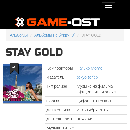
Альбомы
Альбомы на букву "S"
STAY GOLD
STAY GOLD
Композиторы
Haruko Momoi
Издатель
tokyo torico
Тип релиза
Музыка из фильма -
Официальный релиз
Формат
Цифра - 10 треков
Дата релиза
21 октября 2015
Длительность
00:47:46
Музыкальные