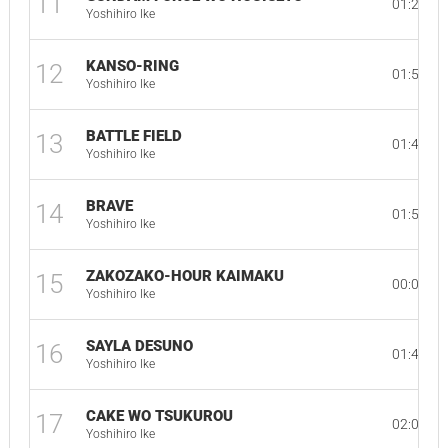
11
01:24
Yoshihiro Ike
KANSO-RING
12
01:50
Yoshihiro Ike
BATTLE FIELD
13
01:41
Yoshihiro Ike
BRAVE
14
01:56
Yoshihiro Ike
ZAKOZAKO-HOUR KAIMAKU
15
00:07
Yoshihiro Ike
SAYLA DESUNO
16
01:43
Yoshihiro Ike
CAKE WO TSUKUROU
17
02:00
Yoshihiro Ike