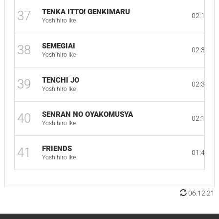
TENKA ITTO! GENKIMARU
37
02:18
Yoshihiro Ike
SEMEGIAI
38
02:36
Yoshihiro Ike
TENCHI JO
39
02:38
Yoshihiro Ike
SENRAN NO OYAKOMUSYA
40
02:16
Yoshihiro Ike
FRIENDS
41
01:41
Yoshihiro Ike
06.12.21