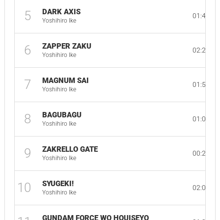
DARK AXIS
5
01:49
Yoshihiro Ike
ZAPPER ZAKU
6
02:25
Yoshihiro Ike
MAGNUM SAI
7
01:59
Yoshihiro Ike
BAGUBAGU
8
01:05
Yoshihiro Ike
ZAKRELLO GATE
9
00:21
Yoshihiro Ike
SYUGEKI!
10
02:02
Yoshihiro Ike
GUNDAM FORCE WO HOUISEYO