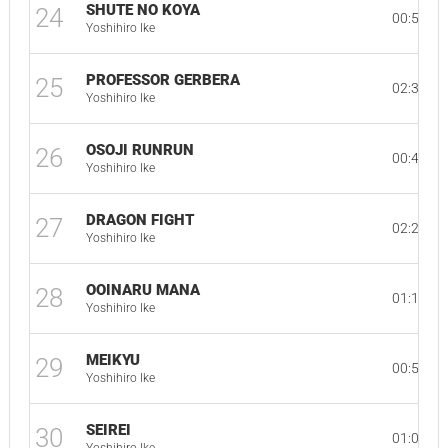
SHUTE NO KOYA
24
00:54
Yoshihiro Ike
PROFESSOR GERBERA
25
02:37
Yoshihiro Ike
OSOJI RUNRUN
26
00:44
Yoshihiro Ike
DRAGON FIGHT
27
02:28
Yoshihiro Ike
OOINARU MANA
28
01:17
Yoshihiro Ike
MEIKYU
29
00:58
Yoshihiro Ike
SEIREI
30
01:06