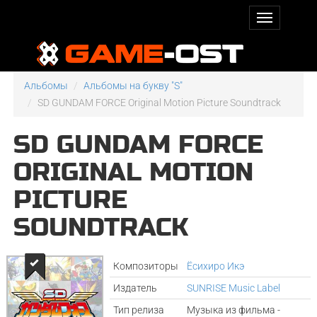
Альбомы
Альбомы на букву "S"
SD GUNDAM FORCE Original Motion Picture Soundtrack
SD GUNDAM FORCE
ORIGINAL MOTION
PICTURE
SOUNDTRACK
Композиторы
Ёсихиро Икэ
Издатель
SUNRISE Music Label
Тип релиза
Музыка из фильма -