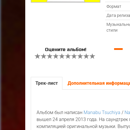
Формат
Дата релиз
Музыкальн
стили
—
Оцените альбом!
Трек-лист
Дополнительная информац
Альбом был написан
Manabu Tsuchiya
/
Na
вышел 24 апреля 2013 года. На саундтрек
компиляцией оригинальной музыки. Выпу