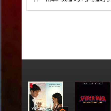
1994年「D.C.III ～ダ・カーポIII