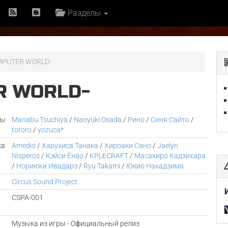
Разделы
OMPUTER WORLD-
ER WORLD-
ры
Manabu Tsuchiya
/
Naoyuki Osada
/
Рино
/
Синя Сайто
/
tororo
/
yozuca*
ка
Amedio
/
Харухиса Танака
/
Хироаки Сано
/
Jaelyn
Nisperos
/
Кэйси Ёнао
/
KPLECRAFT
/
Масахиро Кадзихара
/
Нориюки Ивадарэ
/
Ryu Takami
/
Юкио Накадзима
Circus Sound Project
CSPA-001
Музыка из игры - Официальный релиз