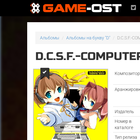
Альбомы
Альбомы на букву "D"
D.C.S.F.-C
D.C.S.F.-COMPUT
Композито
Аранжиров
Издатель
Номер в
каталоге
Тип релиза