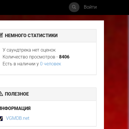
Войти
НЕМНОГО СТАТИСТИКИ
У саундтрека нет оценок
Количество просмотров -
8406
Есть в наличии у
0 человек
ПОЛЕЗНОЕ
ИНФОРМАЦИЯ
VGMDB.net