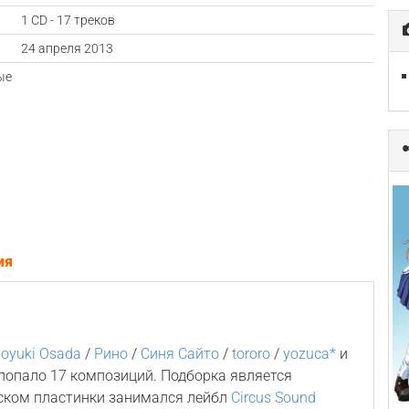
1 CD - 17 треков
а
24 апреля 2013
ые
ия
oyuki Osada
/
Рино
/
Синя Сайто
/
tororo
/
yozuca*
и
 попало 17 композиций. Подборка является
ском пластинки занимался лейбл
Circus Sound