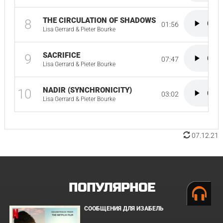
THE CIRCULATION OF SHADOWS
8
01:56
Lisa Gerrard & Pieter Bourke
SACRIFICE
9
07:47
Lisa Gerrard & Pieter Bourke
NADIR (SYNCHRONICITY)
10
03:02
Lisa Gerrard & Pieter Bourke
07.12.21
ПОПУЛЯРНОЕ
СООБЩЕНИЯ ДЛЯ ИЗАБЕЛЬ