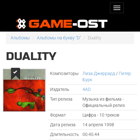
Альбомы
Альбомы на букву "D"
Duality
DUALITY
Композиторы
Лиза Джеррард
/
Питер
Бурк
Издатель
4AD
Тип релиза
Музыка из фильма -
Официальный релиз
Формат
Цифра - 10 треков
Дата релиза
14 апреля 1998
Длительность
00:45:44