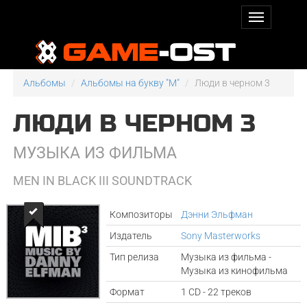
Альбомы
Альбомы на букву "M"
Люди в черном 3
ЛЮДИ В ЧЕРНОМ 3
МУЗЫКА ИЗ ФИЛЬМА
MEN IN BLACK III SOUNDTRACK
Композиторы
Дэнни Эльфман
Издатель
Sony Masterworks
Тип релиза
Музыка из фильма -
Музыка из кинофильма
Формат
1 CD - 22 треков